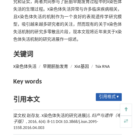
究和证实，两者共同参与了胚胎早期发育过程中的X染色体
失活的生理过程。X染色体失活异常与许多临床疾病相关，
且X染色体失活的机制作为一个良好的表观遗传学研究模
型，吸引越来越多研究者的关注，然而现有的关于X染色体
失活机制的研究多零散且片段，现本文现将近年来关于X染
色体失活机制的研究进展作一综述。
关键词
X染色体失活
/
早期胚胎发育
/
Xist基因
/
Tsix RNA
Key words
引用格式 ▾
引用本文
梁文权 赵存友. X染色体失活的研究进展[J].
妇产与遗传（电
子版）
, 2016, 6(4): 8-11 DOI:10.3868/j.issn.2095-
1558.2016.04.003