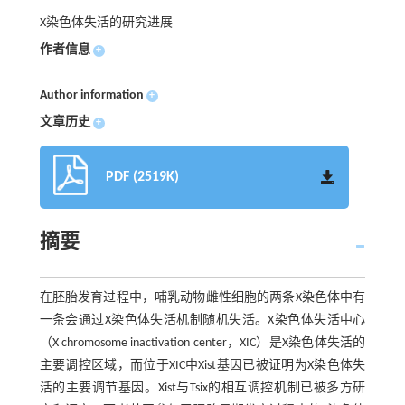
X染色体失活的研究进展
作者信息
+
Author information
+
文章历史
+
PDF (2519K)
摘要
在胚胎发育过程中，哺乳动物雌性细胞的两条X染色体中有
一条会通过X染色体失活机制随机失活。X染色体失活中心
（X chromosome inactivation center，XIC）是X染色体失活的
主要调控区域，而位于XIC中Xist基因已被证明为X染色体失
活的主要调节基因。Xist与Tsix的相互调控机制已被多方研