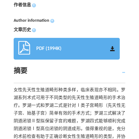
作者信息
+
Author information
+
文章历史
+
PDF (1994K)
摘要
女性先天性生殖道畸形种类多样，临床表现亦不相同。罗
湖系列术式可用于不同类型的先天性生殖道畸形的手术治
疗。罗湖一式和罗湖二式是针对Ⅰ类子宫畸形（先天性无
子宫、始基子宫）简单有效的手术方式；罗湖三式解决了
阴道闭锁Ⅱ型拟保留子宫的难题，罗湖四式能够顺利完成
阴道闭锁Ⅰ型高位闭锁的阴道成形。值得重视的是，充分
的术前检查有助于正确诊断女性生殖道畸形的类型，并协