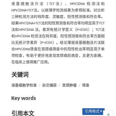
液基细胞涂片法（TCT法）、HPVDNA 检测法和
HPVDNA+TCT法。以病理学检测结果为参照标准，对比析
三种检测方法的特异度、灵敏度、阳性预测值和符合率。
结果HPVDNA+TCT法的阳性预测值和符合率均明显高于TCT
法和HPVDNA 法，差异有统计学意义（P<005）；TCT法
和HPVDNA 检测法在特异度、阳性预测值和符合率方面相
比无统计学差异（P>005）。结论薄层液基细胞涂片法联
合HPVDNA筛查在宫颈癌筛查中的阳性检出率明显高于单
项检查，有助于更好地发现宫颈癌前病变，且更为准确，
在临床上值得推广应用。
关键词
液基细胞学检查
/
杂交捕获
/
宫颈肿瘤
/
筛查
Key words
引用格式 ▾
引用本文