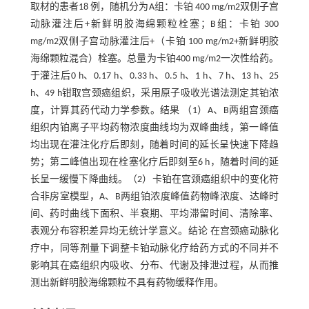
取材的患者18 例，随机分为A组：卡铂 400 mg/m2双侧子宫
动脉灌注后+新鲜明胶海绵颗粒栓塞；B组：卡铂 300
mg/m2双侧子宫动脉灌注后+（卡铂 100 mg/m2+新鲜明胶
海绵颗粒混合）栓塞。总量为卡铂400 mg/m2一次性给药。
于灌注后0 h、0.17 h、0.33 h、0.5 h、1 h、7 h、13 h、25
h、49 h钳取宫颈癌组织，采用原子吸收光谱法测定其铂浓
度，计算其药代动力学参数。结果 （1）A、B两组宫颈癌
组织内铂离子平均药物浓度曲线均为双峰曲线，第一峰值
均出现在灌注化疗后即刻，随着时间的延长呈快速下降趋
势；第二峰值出现在栓塞化疗后即刻至6 h，随着时间的延
长呈一缓慢下降曲线。（2）卡铂在宫颈癌组织中的变化符
合非房室模型，A、B两组铂浓度峰值药物峰浓度、达峰时
间、药时曲线下面积、半衰期、平均滞留时间、清除率、
表观分布容积差异均无统计学意义。结论 在宫颈癌动脉化
疗中，同等剂量下调整卡铂动脉化疗给药方式的不同并不
影响其在癌组织内吸收、分布、代谢及排泄过程，从而推
测出新鲜明胶海绵颗粒不具有药物缓释作用。