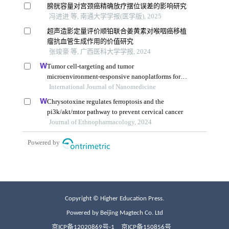
Copyright © Higher Education Press.
Powered by Beijing Magtech Co. Ltd
京ICP备12020869号-1
京ICP备150856号