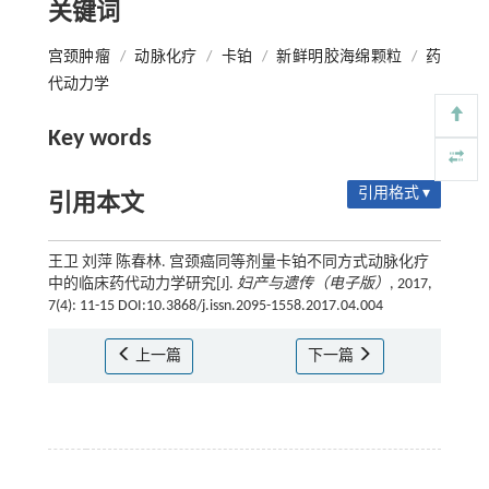
关键词
宫颈肿瘤
/
动脉化疗
/
卡铂
/
新鲜明胶海绵颗粒
/
药
代动力学
Key words
引用格式 ▾
引用本文
王卫 刘萍 陈春林. 宫颈癌同等剂量卡铂不同方式动脉化疗
中的临床药代动力学研究[J].
妇产与遗传（电子版）
, 2017,
7(4): 11-15 DOI:10.3868/j.issn.2095-1558.2017.04.004
上一篇
下一篇