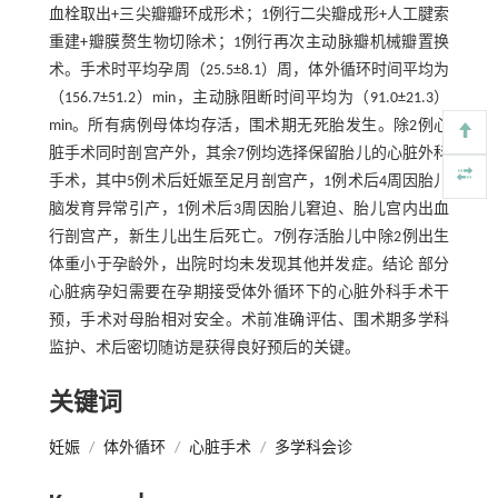
血栓取出+三尖瓣瓣环成形术；1例行二尖瓣成形+人工腱索
重建+瓣膜赘生物切除术；1例行再次主动脉瓣机械瓣置换
术。手术时平均孕周（25.5±8.1）周，体外循环时间平均为
（156.7±51.2）min，主动脉阻断时间平均为（91.0±21.3）
min。所有病例母体均存活，围术期无死胎发生。除2例心
脏手术同时剖宫产外，其余7例均选择保留胎儿的心脏外科
手术，其中5例术后妊娠至足月剖宫产，1例术后4周因胎儿
脑发育异常引产，1例术后3周因胎儿窘迫、胎儿宫内出血
行剖宫产，新生儿出生后死亡。7例存活胎儿中除2例出生
体重小于孕龄外，出院时均未发现其他并发症。结论 部分
心脏病孕妇需要在孕期接受体外循环下的心脏外科手术干
预，手术对母胎相对安全。术前准确评估、围术期多学科
监护、术后密切随访是获得良好预后的关键。
关键词
妊娠
/
体外循环
/
心脏手术
/
多学科会诊