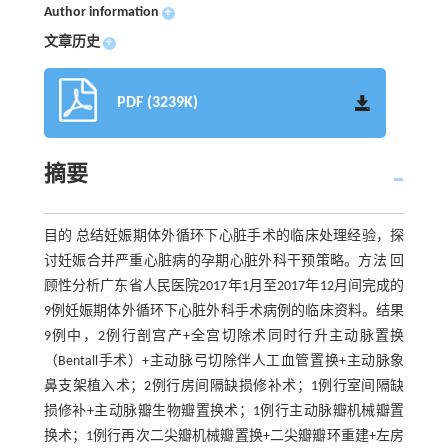
Author information
+
文章历史
+
PDF (3239K)
摘要
目的 总结妊娠期体外循环下心脏手术的临床处理经验，探
讨妊娠合并严重心脏病的孕期心脏外科干预策略。方法 回
顾性分析广东省人民医院2017年1月至2017年12月间完成的
9例妊娠期体外循环下心脏外科手术病例的临床资料。结果
9例中，2例行剖宫产+全宫切除术同时行升主动脉置换
（Bentall手术）+主动脉弓切除伴人工血管置换+主动脉象
鼻支架植入术；2例行房间隔缺损修补术；1例行室间隔缺
损修补+主动脉瓣生物瓣置换术；1例行主动脉瓣机械瓣置
换术；1例行再次二尖瓣机械瓣置换+二尖瓣瓣环重建+左房