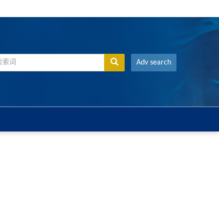
Adv search