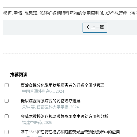
熊柯, 尹倩, 陈思瑾. 浅谈妊娠期眼科药物的使用原则[J].
妇产与遗传（电
上一篇