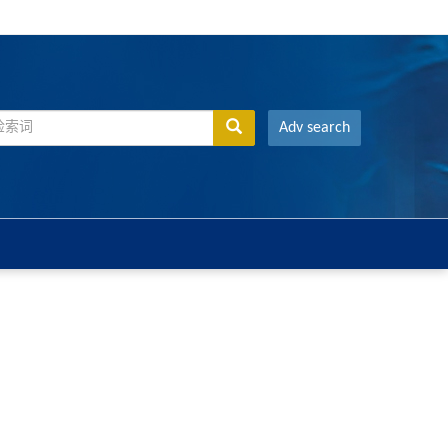
Adv search