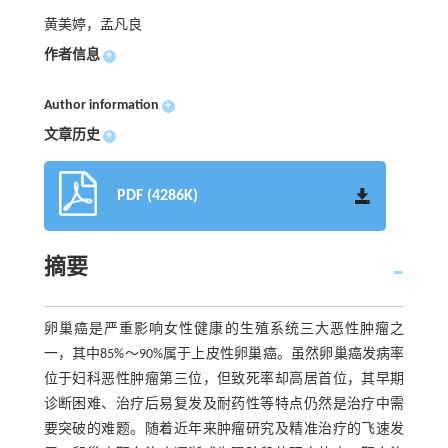
黄美婷，孟凡良
作者信息
+
Author information
+
文章历史
+
PDF (4286K)
摘要
卵巢癌是严重影响女性健康的生殖系统三大恶性肿瘤之
一，其中85%～90%属于上皮性卵巢癌。虽然卵巢癌发病率
位于妇科恶性肿瘤第三位，但致死率却高居首位，其早期
诊断困难、治疗后易复发及耐药性等特点仍然是治疗中需
要突破的难题。随着近年来肿瘤研究及精准治疗的飞速发