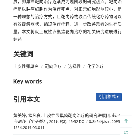
展，卵巢癌靶向治疗逐渐成为现阶段的研究热点。靶向治
疗是以肿瘤细胞作为治疗靶点，对正常细胞影响较小，是
一种理想的治疗方式，且靶向药物联合传统化疗药物可以
有效缓解症状，缩短治疗疗程，进一步改善患者的生存质
量。本文将就上皮性卵巢癌靶向治疗的相关研究进展进行
综述。
关键词
上皮性卵巢癌
/
靶向治疗
/
选择性
/
化学治疗
Key words
引用格式 ▾
引用本文
黄美婷, 孟凡良. 上皮性卵巢癌靶向治疗的研究进展[J].
妇产
与遗传（电子版）
, 2019, 9(3): 46-52 DOI:10.3868/j.issn.2095-
1558.2019.03.011