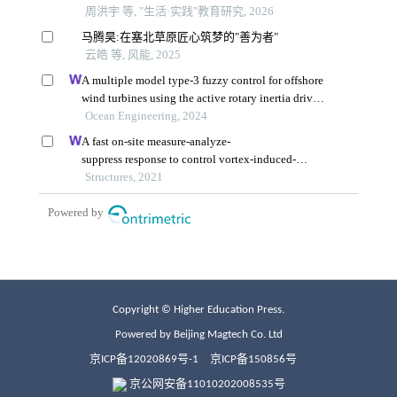
Copyright © Higher Education Press.
Powered by Beijing Magtech Co. Ltd
京ICP备12020869号-1
京ICP备150856号
京公网安备11010202008535号