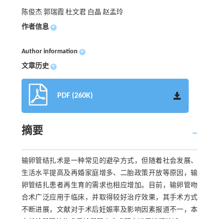
陈俊杰 郭瑞霞 杜文君 白晶 赵孟玲
作者信息
+
Author information
+
文章历史
+
PDF (260K)
摘要
输卵管结扎术是一种常见的避孕方式，但随着社会发展、
生活水平提高及再婚家庭增多、二胎政策开放等原因，输
卵管结扎患者再生育的需求也相应增加。目前，输卵管吻
合术广泛应用于临床，并取得较好治疗效果，其手术方式
不断进展，文献对于术后妊娠率及影响因素报道不一，本