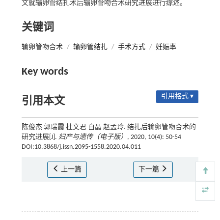
文就输卵管结扎术后输卵管吻合术研究进展进行综述。
关键词
输卵管吻合术
/
输卵管结扎
/
手术方式
/
妊娠率
Key words
引用格式 ▾
引用本文
陈俊杰 郭瑞霞 杜文君 白晶 赵孟玲. 结扎后输卵管吻合术的
研究进展[J].
妇产与遗传（电子版）
, 2020, 10(4): 50-54
DOI:10.3868/j.issn.2095-1558.2020.04.011
上一篇
下一篇