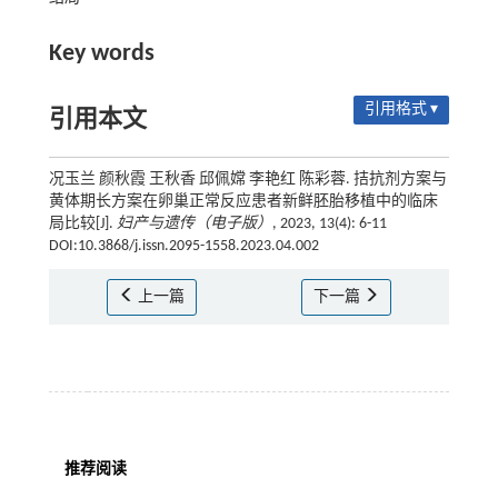
Key words
引用格式 ▾
引用本文
况玉兰 颜秋霞 王秋香 邱佩嫦 李艳红 陈彩蓉. 拮抗剂方案与
黄体期长方案在卵巢正常反应患者新鲜胚胎移植中的临床
局比较[J].
妇产与遗传（电子版）
, 2023, 13(4): 6-11
DOI:10.3868/j.issn.2095-1558.2023.04.002
上一篇
下一篇