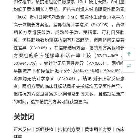
卵过程中，拮抗剂组促性腺激素（Gn）使用天数、Gn用量
均低于黄体期长方案组，但拮抗剂组人绒毛膜促性腺激素
（hCG）扳机日卵泡刺激素（FSH）和黄体生成素LH水平均
高于体期长方案组，差异有统计学意义（
P
＜0.05）。黄体
期长方案组获卵数、成熟卵子数、受精率、可利用胚胎
数、优质胚胎数均较拮抗剂有升高趋势，但两组间无显著
性差异（
P
＞0.05）。在临床结局方面，拮抗剂方案组和长
方案组的临床妊娠率和活产率比较（57.4%
vs
56% ，
50%
vs
45.7%），统计学无显著性差异（
P
＞0.05）。两组间
早期流产率和异位妊娠率分别为6%
vs
7.5%和1.7%
vs
2.8%，
差异均无统计学意义（
P
＞0.05）。
结论
对于正常反应患
者，两组方案的临床妊娠结局相关指标均无显著性差异，
但拮抗剂方案显著减少Gn用量及刺激天数，且缩短达活产
的时间，选择拮抗剂方案可能获益更高。
关键词
正常反应｜新鲜移植｜拮抗剂方案｜黄体期长方案｜临床
结局