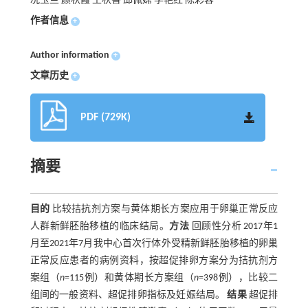
况玉兰 颜秋霞 王秋香 邱佩嫦 李艳红 陈彩蓉
作者信息
+
Author information
+
文章历史
+
PDF (729K)
摘要
目的
比较拮抗剂方案与黄体期长方案应用于卵巢正常反应
人群新鲜胚胎移植的临床结局。
方法
回顾性分析 2017年1
月至2021年7月我中心首次行体外受精新鲜胚胎移植的卵巢
正常反应患者的病例资料，按超促排卵方案分为拮抗剂方
案组（
n
=115例）和黄体期长方案组（
n
=398例），比较二
组间的一般资料、超促排卵指标及妊娠结局。
结果
超促排