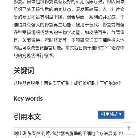
修复。自体组织修复具有较好的近期临床疗效，但因自体
组织已处于损伤后的病变状态，复发率较高；人工补片修
复的复发率虽有明显下降，但会导致一系列的并发症。干
细胞具有强大的修复再生功能，被用于替代、修复或增强
多种受损组织或器官的生物学功能，如皮肤再生、气管重
建、关节置换、膀胱修复等，多项研究证实干细胞植入体
内后可以改善靶器官功能。本文就目前干细胞在POP治疗中
的研究现状进行综述。
关键词
盆腔器官脱垂｜间充质干细胞｜成纤维细胞｜干细胞治疗
Key words
引用格式 ▾
引用本文
刘佳琪 陈春林 刘萍. 盆腔器官脱垂的干细胞治疗进展[J].
妇