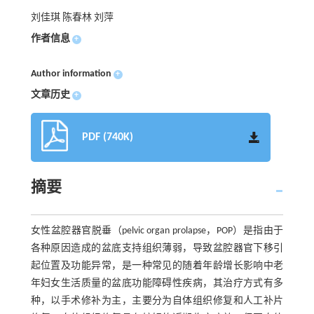
刘佳琪 陈春林 刘萍
作者信息
+
Author information
+
文章历史
+
PDF (740K)
摘要
女性盆腔器官脱垂（pelvic organ prolapse，POP）是指由于
各种原因造成的盆底支持组织薄弱，导致盆腔器官下移引
起位置及功能异常，是一种常见的随着年龄增长影响中老
年妇女生活质量的盆底功能障碍性疾病，其治疗方式有多
种，以手术修补为主，主要分为自体组织修复和人工补片