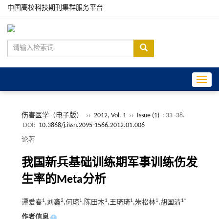
中国高校科技期刊集群服务平台
Toggle
伤害医学（电子版）
››
2012, Vol. 1
››
Issue (1)
: 33 -38.
DOI:
10.3868/j.issn.2095-1566.2012.01.006
论著
我国新兵基础训练期军事训练伤发
生率的Meta分析
1
2
1
1
1
1
1*
谭爱春
,刘鑫
,何琼
,陈田木
,王琦琦
,朱松林
,胡国清
作者信息
+