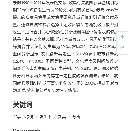
录的1990～2011年发表的文献, 收集有关我国新兵基础训练
期军事训练伤发生情况的论文, 摘录有关信息, 参考Loney等
提出的疾病患病率或发病率研究质量评价准则评价文献质
量。通过异质性检验选择固定效应模型或随机效应模型对
发生率进行合并, 采用敏感性分析及漏斗图评价发表偏倚。
结果：共纳入文献32篇, 总样本量为52 597, 我国新兵基础训
练期合并训练伤发生率为20.0% (95%CI：17.3%～22.9%)。
亚组分析显示, 农村籍新兵发生率(20.5%)高于城市籍新兵
(12.4%), (P＜0.05), 不同兵种类型、文化程度及时间阶段之
间新兵伤害发生率无统计学差别, (P＞0.05)。漏斗图及敏感
性分析显示纳入研究存在一定程度的发表偏倚。结论：我
国新兵基础训练期军事训练伤发生率为20.0%, 相对于城市
籍新兵, 农村籍新兵更易发生训练伤。
关键词
军事训练伤
/
发生率
/
新兵
/
分析