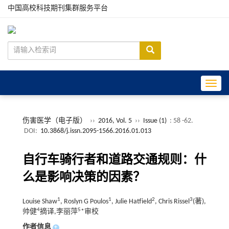
中国高校科技期刊集群服务平台
Toggle
伤害医学（电子版）
››
2016, Vol. 5
››
Issue (1)
: 58 -62.
DOI:
10.3868/j.issn.2095-1566.2016.01.013
自行车骑行者和道路交通规则：什
么是影响决策的因素？
1
1
2
3
Louise Shaw
, Roslyn G Poulos
, Julie Hatfield
, Chris Rissel
(著),
4
5
帅健
摘译,李丽萍
*审校
作者信息
+