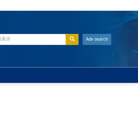
Adv search