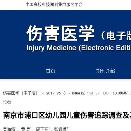
中国高校科技期刊集群服务平台
首页
期刊介绍
伤害医学（电子版）
››
2019, Vol. 8
››
Issue (2)
: 34 -39.
DOI:
10.3868/j.
论著
南京市浦口区幼儿园儿童伤害追踪调查及
1
1
1
2*
吴海霞
，黄 兵
，康正琴
，张佩斌