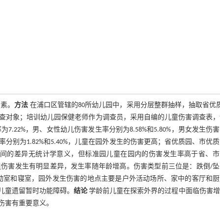
因素。
方法
在浦口区管辖的80所幼儿园中，采用分层整群抽样，抽取省优
作为调查对象；培训幼儿园保健老师作为调查员，采用自编的儿童伤害调查表
7.22%，男、女性幼儿伤害发生率分别为8.58%和5.80%，男女发生伤
别为1.82%和5.40%，儿童在园外发生的伤害更高；省优质园、市优
幼儿园之间的差异无统计学意义，但标准园儿童在园内的伤害发生率高于省、
组伤害发生有明显差异，发生率随年龄增高。伤害类型前三位是：跌倒/坠
动室和寝室，园外发生伤害的地点主要是户外活动场所、家中的客厅和厨
受伤儿童遗留暂时功能障碍。
结论
学龄前儿童在探索外界的过程中面临伤害增
伤害有重要意义。