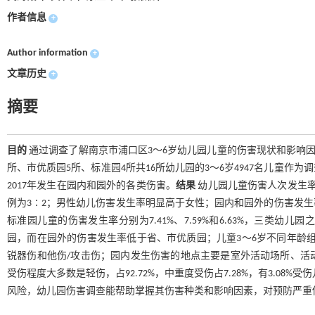
作者信息
+
Author information
+
文章历史
+
摘要
目的
通过调查了解南京市浦口区3～6岁幼儿园儿童的伤害现状和影响
所、市优质园5所、标准园4所共16所幼儿园的3～6岁4947名儿童
2017年发生在园内和园外的各类伤害。
结果
幼儿园儿童伤害人次发生率为
例为3∶2；男性幼儿伤害发生率明显高于女性；园内和园外的伤害发生率分
标准园儿童的伤害发生率分别为7.41%、7.59%和6.63%，三类
园，而在园外的伤害发生率低于省、市优质园；儿童3～6岁不同年龄
锐器伤和他伤/攻击伤；园内发生伤害的地点主要是室外活动场所、活
受伤程度大多数是轻伤，占92.72%，中重度受伤占7.28%，有3.08%
风险，幼儿园伤害调查能帮助掌握其伤害种类和影响因素，对预防严重