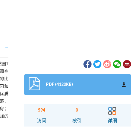
质园7
，调查
害的比
PDF (4120KB)
质园和
市优质
落、
房；
594
0
加的
访问
被引
详细