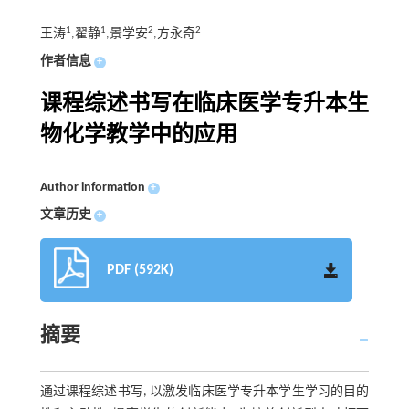
1
1
2
2
王涛
,翟静
,景学安
,方永奇
作者信息
+
课程综述书写在临床医学专升本生
物化学教学中的应用
Author information
+
文章历史
+
PDF (592K)
摘要
通过课程综述书写, 以激发临床医学专升本学生学习的目的