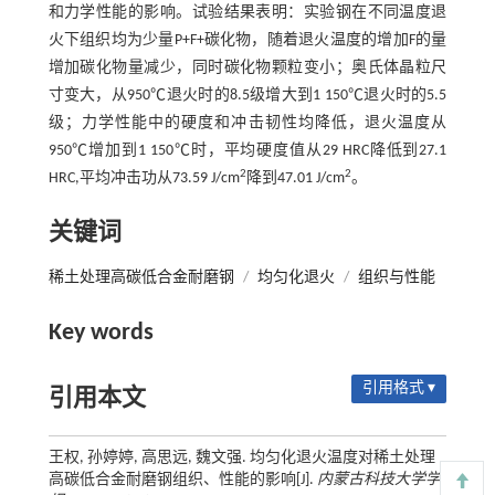
和力学性能的影响。试验结果表明：实验钢在不同温度退
火下组织均为少量P+F+碳化物，随着退火温度的增加F的量
增加碳化物量减少，同时碳化物颗粒变小；奥氏体晶粒尺
寸变大，从950℃退火时的8.5级增大到1 150℃退火时的5.5
级；力学性能中的硬度和冲击韧性均降低，退火温度从
950℃增加到1 150℃时，平均硬度值从29 HRC降低到27.1
2
2
HRC,平均冲击功从73.59 J/cm
降到47.01 J/cm
。
关键词
稀土处理高碳低合金耐磨钢
/
均匀化退火
/
组织与性能
Key words
引用格式 ▾
引用本文
王权, 孙婷婷, 高思远, 魏文强. 均匀化退火温度对稀土处理
高碳低合金耐磨钢组织、性能的影响[J].
内蒙古科技大学学