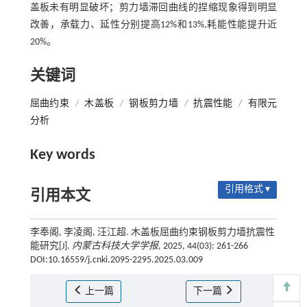
盖板未有明显破坏；剪力墙滞回曲线的捏缩现象得到明显
改善，承载力、延性分别提高12%和13%,耗能性能提升近
20%。
关键词
屈曲约束
/
木盖板
/
钢板剪力墙
/
抗震性能
/
有限元
分析
Key words
引用格式 ▾
引用本文
李奉阁, 李凌阁, 汪江超. 木盖板屈曲约束钢板剪力墙抗震性
能研究[J].
内蒙古科技大学学报
, 2025, 44(03): 261-266
DOI:10.16559/j.cnki.2095-2295.2025.03.009
上一篇
下一篇