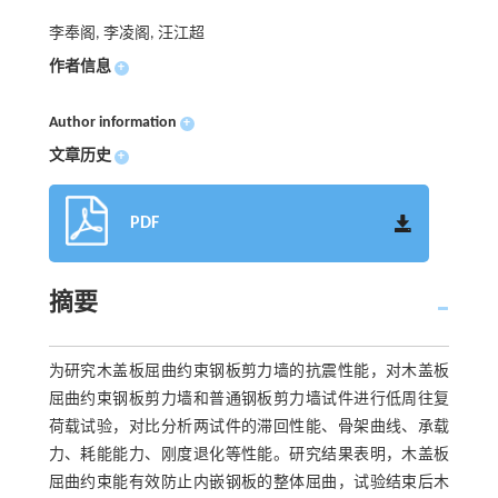
李奉阁, 李凌阁, 汪江超
作者信息
+
Author information
+
文章历史
+
PDF
摘要
为研究木盖板屈曲约束钢板剪力墙的抗震性能，对木盖板
屈曲约束钢板剪力墙和普通钢板剪力墙试件进行低周往复
荷载试验，对比分析两试件的滞回性能、骨架曲线、承载
力、耗能能力、刚度退化等性能。研究结果表明，木盖板
屈曲约束能有效防止内嵌钢板的整体屈曲，试验结束后木