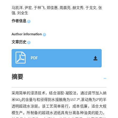
马凯洋, 尹宏, 于林飞, 郑佳惠, 周晨亮, 赫文秀, 于戈文, 张
强, 刘全生
作者信息
+
Author information
+
文章历史
+
PDF
摘要
采用简单的浸渍技术，结合溶胶-凝胶法，通过调节加入纳
米SiO
的含量与粒径得到水接触角为157.7°,滚动角为2°的半
2
透明超疏水涂层。该工艺简单易行，成本低廉，适合大规
模生产。所制备的超疏水滤纸具有分离各种油类的能力，