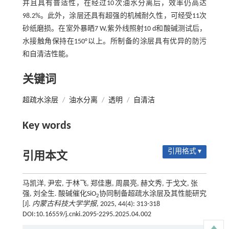
并且具有普适性，在经过10次油水分离后，效率仍高达
98.2%。此外，涂层还具有超强的机械耐久性，可经受11次
砂纸磨损。在室外暴晒7 W,紫外线照射10 d和酸碱测试后，
水接触角保持在150°以上。所制备的涂层具有优异的防污
和自清洁性能。
关键词
超疏水涂层
/
油水分离
/
透明
/
自清洁
Key words
引用格式 ▾
引用本文
马凯洋, 尹宏, 于林飞, 郑佳惠, 周晨亮, 赫文秀, 于戈文, 张
强, 刘全生. 酸碱催化SiO
协同制备超疏水涂层及其性能研究
2
[J].
内蒙古科技大学学报
, 2025, 44(4): 313-318
DOI:10.16559/j.cnki.2095-2295.2025.04.002