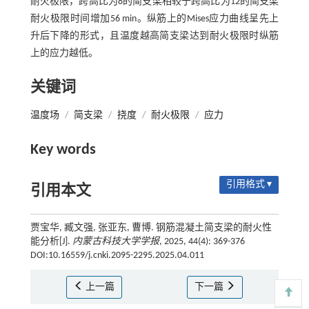
耐火极限，跨高比为8的简支梁相较于跨高比为12的简支梁
耐火极限时间增加56 min。纵筋上的Mises应力曲线呈先上
升后下降的形式，且温度越高简支梁达到耐火极限时纵筋
上的应力越低。
关键词
温度场
/
简支梁
/
挠度
/
耐火极限
/
应力
Key words
引用格式 ▾
引用本文
贾宝华, 臧文强, 张亚东, 曹博. 钢筋混凝土简支梁的耐火性
能分析[J].
内蒙古科技大学学报
, 2025, 44(4): 369-376
DOI:10.16559/j.cnki.2095-2295.2025.04.011
上一篇
下一篇