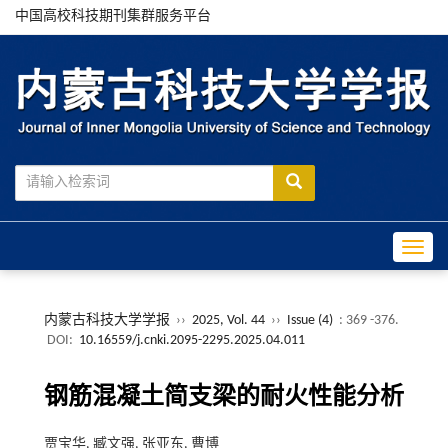
中国高校科技期刊集群服务平台
Toggle
内蒙古科技大学学报
››
2025, Vol. 44
››
Issue (4)
: 369 -376.
DOI:
10.16559/j.cnki.2095-2295.2025.04.011
钢筋混凝土简支梁的耐火性能分析
贾宝华, 臧文强, 张亚东, 曹博