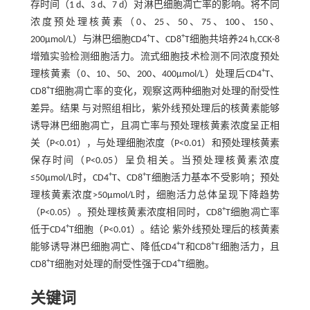
存时间（1 d、3 d、7 d）对淋巴细胞凋亡率的影响。将不同
浓度预处理核黄素（0、25、50、75、100、150、
+
+
200μmol/L）与淋巴细胞CD4
T、CD8
T细胞共培养24 h,CCK-8
增殖实验检测细胞活力。流式细胞技术检测不同浓度预处
+
理核黄素（0、10、50、200、400μmol/L）处理后CD4
T、
+
CD8
T细胞凋亡率的变化，观察这两种细胞对处理的耐受性
差异。结果 与对照组相比，紫外线预处理后的核黄素能够
诱导淋巴细胞凋亡，且凋亡率与预处理核黄素浓度呈正相
关（P<0.01），与处理细胞浓度（P<0.01）和预处理核黄素
保存时间（P<0.05）呈负相关。当预处理核黄素浓度
+
+
≤50μmol/L时，CD4
T、CD8
T细胞活力基本不受影响；预处
理核黄素浓度>50μmol/L时，细胞活力总体呈现下降趋势
+
（P<0.05）。预处理核黄素浓度相同时，CD8
T细胞凋亡率
+
低于CD4
T细胞（P<0.01）。结论 紫外线预处理后的核黄素
+
+
能够诱导淋巴细胞凋亡、降低CD4
T和CD8
T细胞活力，且
+
+
CD8
T细胞对处理的耐受性强于CD4
T细胞。
关键词