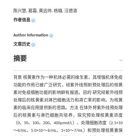
陈兴慧, 葛霜, 黄远帅, 杨璐, 汪德清
作者信息
+
Author information
+
文章历史
+
摘要
背景 核黄素作为一种机体必需的维生素，其增强机体免疫
功能的作用已被广泛研究，经紫外线照射预处理后的核黄
素对免疫细胞功能的影响鲜有报道。目的 研究经紫外线预
处理后的核黄素对淋巴细胞活力和凋亡率的影响，为核黄
素的临床应用提供新的思路。方法 在体外将紫外线预处理
后的核黄素与淋巴细胞共培养，探究预处理核黄素浓度
（0、50、100、200、400μmol/L）、处理细胞浓度（2.5×10
～6/mL、5.0×10～6/mL、1×10～7/mL）和预处理核黄素保