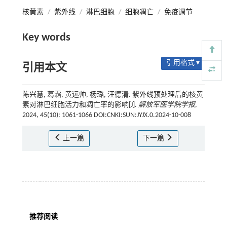
核黄素
/
紫外线
/
淋巴细胞
/
细胞凋亡
/
免疫调节
Key words
引用格式 ▾
引用本文
陈兴慧, 葛霜, 黄远帅, 杨璐, 汪德清. 紫外线预处理后的核黄
素对淋巴细胞活力和凋亡率的影响[J].
解放军医学院学报
,
2024, 45(10): 1061-1066 DOI:CNKI:SUN:JYJX.0.2024-10-008
上一篇
下一篇