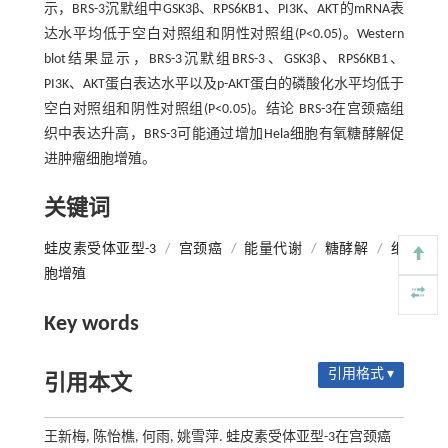
示，BRS-3沉默组中GSK3β、RPS6KB1、PI3K、AKT的mRNA表
达水平均低于空白对照组和阴性对照组(P<0.05)。Western
blot结果显示，BRS-3沉默组BRS-3、GSK3β、RPS6KB1、
PI3K、AKT蛋白表达水平以及p-AKT蛋白的磷酸化水平均低于
空白对照组和阴性对照组(P<0.05)。结论 BRS-3在宫颈癌组
织中表达升高，BRS-3可能通过增加Hela细胞有氧糖酵解促
进肿瘤细胞增殖。
关键词
蛙皮素受体亚型-3
/
宫颈癌
/
能量代谢
/
糖酵解
/
细
胞增殖
Key words
引用格式 ▾
引用本文
王新梅, 陈怡樵, 何雨, 姚雪萍. 蛙皮素受体亚型-3在宫颈癌