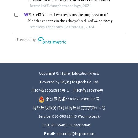
Copyright © Higher Education Press.
Powered by Beijing Magtech Co. Ltd
京ICP备12020869号-1
京ICP备150856号
京公网安备11010202008535号
网络出版服务许可证网出证(京)字第127号
Service: 010-58582445 (Technology);
010-58556485 (Subscription)
E-mail: subscribe@hep.com.cn