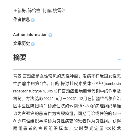
王新梅, 陈怡樵, 何雨, 姚雪萍
作者信息
+
Author information
+
文章历史
+
摘要
背景 宫颈癌是女性常见的恶性肿瘤，发病率在我国女性恶
性肿瘤中居第2位。目的 探讨蛙皮素受体亚型-3(bombesin
receptor subtype-3,BRS-3)在宫颈癌细胞能量代谢中的作用及
机制。方法 选取2021年6月—2023年12月在新疆维吾尔自治
区中医医院妇科门诊或住院的19例18～60岁病理组织学确
诊为宫颈癌的患者作为宫颈癌组，同期门诊或住院的18～
60岁病理组织学确诊为良性病变的患者作为良性组。获得
两组患者的宫颈组织标本。实时荧光定量PCR技术