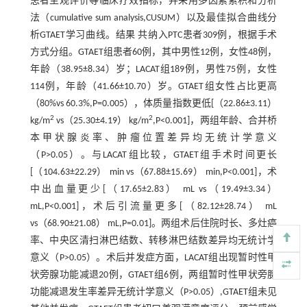
患者主观评价等临床疗效指标，并采用多因素累积和分析
法（cumulative sum analysis,CUSUM）以及最佳拟合曲线分
析GTAET学习曲线。结果 共纳入PTC患者309例，根据手术
方式分组。GTAET组患者60例，其中男性12例，女性48例，
年龄（38.95±8.34）岁；LACAT组189例，男性75例，女性
114例，年龄（41.66±10.70）岁。GTAET组女性占比更高
（80%vs 60.3%,P=0.005），体质量指数更低[（22.86±3.11）
2
2
kg/m
vs（25.30±4.19） kg/m
,P<0.001]，两组年龄、合并桥
本甲状腺炎率、肿瘤位置差异均无统计学意义
（P>0.05）。与LACAT组比较，GTAET组手术时间更长
[（104.63±22.29） min vs（67.88±15.69） min,P<0.001]，术
中出血量更少[（17.65±2.83） mL vs（19.49±3.34）
mL,P<0.001]，术后引流量更多[（82.12±28.74） mL
vs（68.90±21.08） mL,P=0.01]。两组术后住院时长、多灶癌
率、中央区清扫淋巴结数、转移淋巴结数差异均无统计学
意义（P>0.05）。术后并发症方面，LACAT组出现暂时性甲
状旁腺功能减退20例，GTAET组6例，两组暂时性甲状旁腺
功能减退发生率差异无统计学意义（P>0.05）,GTAET组未见