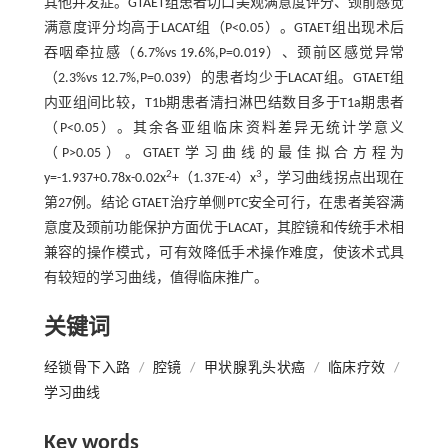
其他并发症。GTAET组患者切口美观满意度评分、颈前感觉
满意度评分均高于LACAT组（P<0.05）。GTAET组出现术后
吞咽牵拉感（6.7%vs 19.6%,P=0.019）、颈前区感觉异常
（2.3%vs 12.7%,P=0.039）的患者均少于LACAT组。GTAET组
内亚组间比较，T1b期患者清扫淋巴结数目多于T1a期患者
（P<0.05）。其余各亚组临床资料差异无统计学意义
（P>0.05）。GTAET学习曲线的最佳拟合方程为
2
3
y=-1.937+0.78x-0.02x
+（1.37E-4）x
，学习曲线拐点出现在
第27例。结论 GTAET治疗单侧PTC安全可行，在患者美容满
意度及颈前功能保护方面优于LACAT，其腔镜和传统手术相
兼容的操作模式，可有效降低手术操作难度，使该术式具
有较短的学习曲线，值得临床推广。
关键词
经锁骨下入路
/
腔镜
/
甲状腺乳头状癌
/
临床疗效
/
学习曲线
Key words