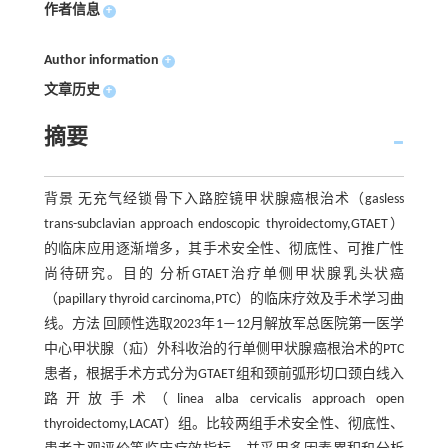
作者信息
+
Author information
+
文章历史
+
摘要
背景 无充气经锁骨下入路腔镜甲状腺癌根治术（gasless
trans-subclavian approach endoscopic thyroidectomy,GTAET）
的临床应用逐渐增多，其手术安全性、彻底性、可推广性
尚待研究。目的 分析GTAET治疗单侧甲状腺乳头状癌
（papillary thyroid carcinoma,PTC）的临床疗效及手术学习曲
线。方法 回顾性选取2023年1—12月解放军总医院第一医学
中心甲状腺（疝）外科收治的行单侧甲状腺癌根治术的PTC
患者，根据手术方式分为GTAET组和颈前弧形切口颈白线入
路开放手术（linea alba cervicalis approach open
thyroidectomy,LACAT）组。比较两组手术安全性、彻底性、