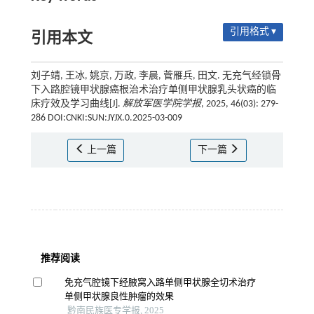
引用格式 ▾
引用本文
刘子靖, 王冰, 姚京, 万政, 李晨, 菅雁兵, 田文. 无充气经锁骨
下入路腔镜甲状腺癌根治术治疗单侧甲状腺乳头状癌的临
床疗效及学习曲线[J].
解放军医学院学报
, 2025, 46(03): 279-
286 DOI:CNKI:SUN:JYJX.0.2025-03-009
上一篇
下一篇