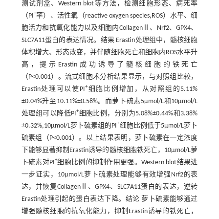
测试剂盒、Western blot等方法，检测细胞形态、病死率
+
（PI
率）、活性氧（reactive oxygen species,ROS）水平、细
胞活力和抗氧化能力以及细胞内CollagenⅡ、Nrf2、GPX4、
SLC7A11蛋白的表达情况。结果 Erastin处理组中，髓核细胞
体积增大、形态改变，并伴随细胞死亡和细胞内ROS水平升
高，提示Erastin成功诱导了髓核细胞的铁死亡
（P<0.001）。流式细胞术分析结果显示，与对照组比较，
+
Erastin处理可以使PI
细胞比例增加，从对照组的5.11%
±0.04%升至10.11%±0.58%。而萝卜硫素5μmol/L和10μmol/L
+
处理组可以降低PI
细胞比例，分别为5.08%±0.44%和3.38%
+
±0.32%,10μmol/L萝卜硫素组的PI
细胞比例低于5μmol/L萝卜
硫素组（P<0.001）。以上结果表明，萝卜硫素在一定浓度
下能够显著抑制Erastin诱导的髓核细胞铁死亡，10μmol/L萝
+
卜硫素对PI
细胞比例的抑制作用更强。Western blot结果进
一步证实，10μmol/L萝卜硫素处理能够有效增强Nrf2的表
达，并恢复CollagenⅡ、GPX4、SLC7A11蛋白的表达，逆转
Erastin处理引起的蛋白表达下降。结论 萝卜硫素能够通过
增强髓核细胞的抗氧化能力，抑制Erastin诱导的铁死亡，