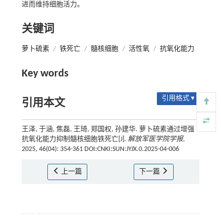
进而维持细胞活力。
关键词
萝卜硫素
/
铁死亡
/
髓核细胞
/
活性氧
/
抗氧化能力
Key words
引用格式 ▾
引用本文
王泽, 于涵, 焦磊, 王琦, 郑国权, 孙建华. 萝卜硫素通过增强
抗氧化能力抑制髓核细胞铁死亡[J].
解放军医学院学报
,
2025, 46(04): 354-361 DOI:CNKI:SUN:JYJX.0.2025-04-006
上一篇
下一篇