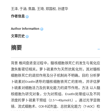
王泽, 于涵, 焦磊, 王琦, 郑国权, 孙建华
作者信息
+
Author information
+
文章历史
+
摘要
背景 椎间盘退变过程中，髓核细胞铁死亡的发生与氧化应
激失衡密切相关。萝卜硫素作为天然抗氧化剂，其对髓核
细胞铁死亡的调控作用及分子机制尚不明确。目的 分析萝
卜硫素对Erastin诱导的髓核细胞铁死亡的影响，并评估萝
卜硫素对细胞活力及抗氧化能力的调节作用。方法 以人髓
核细胞为研究对象，分为对照组、Erastin处理组以及不同
浓度的萝卜硫素干预组（2.5～40μmol/L）。通过光学显微
镜、流式细胞术、CCK-8试剂盒、总抗氧化能力（T-AOC）检