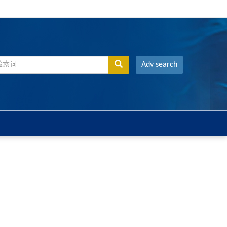
Adv search