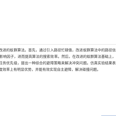
种改进的蚁群算法。首先，通过引入路径忙碌值，改进蚁群算法中的路径信
影响因子，进而提高算法的搜索效率。然后，在改进的蚁群算法基础上，
和任务优先级，提出一种综合的避障策略来解决冲突问题。仿真实验结果表
度效率上有明显优势，并能有效实现自主避障，解决碰撞问题。