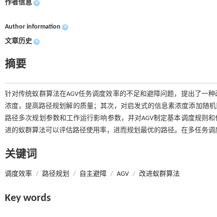
作者信息
+
Author information
+
文章历史
+
摘要
针对传统蚁群算法在AGV任务调度效率的不足和避障问题，提出了一
浓度，提高路径规划解的质量；其次，对启发式的信息素浓度添加随机
路径多次规划参数和工作运行影响参数，并对AGV制定基本调度规则
进的蚁群算法可以评估路径使用率，进而规划最优的路径。在多任务调
关键词
调度效率
/
路径规划
/
自主避障
/
AGV
/
改进蚁群算法
Key words