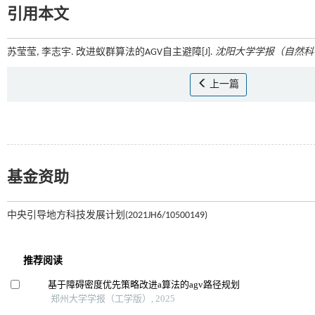
引用本文
苏莹莹, 李志宇. 改进蚁群算法的AGV自主避障[J].
沈阳大学学报（自然科
上一篇
基金资助
中央引导地方科技发展计划(2021JH6/10500149)