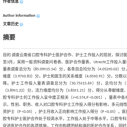
作者信息
+
Author information
+
文章历史
+
摘要
目的 调查云南省口腔专科护士医护合作、护士工作投入的现状，探讨医护
至3月，采用一般资料调查问卷表、医护合作量表、Utrecht工作投入
量表调查总分为（85.09±15.14）分，各条目总均分为（4.052±0.
维度（3.97±0.83）分，护士和医生的关系维度（4.05±0.91
降。护士工作投入量表调查总分为（50.75±15.69）分，总均分为（3.
（3.89±1.22）分，活力维度均分为（3.83±1.21）分，得分从奉
腔专科护士的工作投入呈中度正相关（r=0.574,P <0.001），量表中各维
示，性别、职务、收入对口腔专科护士工作投入得分有影响，多元线性回
资护士（P <0.05），护士月收入正向影响工作投入得分（P <0.05）
腔专科护士医护合作处于较高水平，工作投入处于中等水平，口腔专科
促进医护合作的各项措施，工作中构建团结和谐的医护合作关系，同时