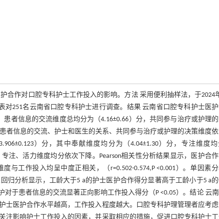
合作对口腔专科护士工作投入的影响。方法 采用便利抽样法，于2024
量表对251名云南省口腔专科护士进行调查。结果 云南省口腔专科护士医
02）分，患者信息的交流维度总均分为（4.16±0.66）分，共同参与治疗或护理
）分，分数以患者信息的交流、护士和医生的关系、共同参与治疗或护理的决策维度
906±0.123）分，其中奉献维度均分为（4.04±1.30）分，专注维度
献维度、专注、活力维度均分依次下降。Pearson相关性分析结果显示，医护合
度与工作投入均呈中度正相关，（r=0.502-0.574,P <0.001）。单因素
归分析显示，工龄大于5 a的护士医护合作得分显著高于工龄小于5 a
，医护对于患者信息的交流显著正向影响工作投入得分（P <0.05）。结论 云
护士医护合作水平越高，工作投入程度越大。口腔专科护理管理者应考虑
关注影响护士工作投入的因素，并采取相应的措施，促进口腔专科护士工