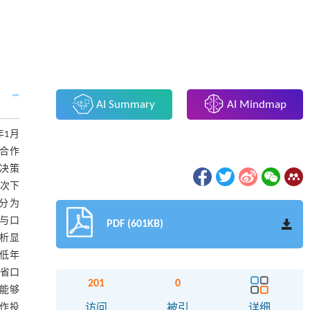
AI Summary
AI Mindmap
年1月
护合作
的决策
依次下
均分为
作与口
PDF (601KB)
分析显
的低年
南省口
201
0
能够
作投
访问
被引
详细