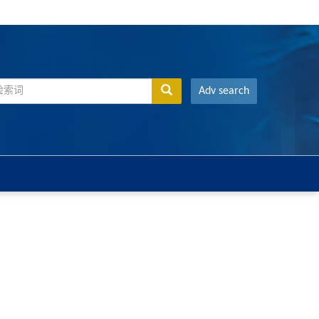
Adv search