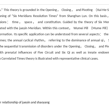
mes.” This theory is grounded in the Opening， Closing， and Pivoting （Kai-He
oning of “Six Meridians Resolution Times” from Shanghan Lun. On this basi
mensions： time， space， and constitution. Guided by the theory of Six Mer
ciated with the jueyin Meridian. Within this context， Wumei Pill （Mume Pill）
formation. Its specific application can be understood from several aspects： the 
es; the annual cyclical rhythm， referring to the dominance of annual qi， S
he sequential transmission of disorders under the Opening， Closing， and Piv
h prenatal influences of Five Circuit and Six Qi as well as innate endow
Correlated Times theory is illustrated with representative clinical cases.
or relationship of jueyin and shaoyang