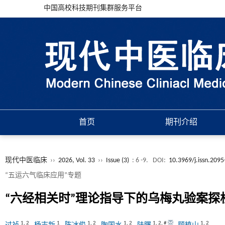
中国高校科技期刊集群服务平台
首页
期刊介绍
现代中医临床
››
2026, Vol. 33
››
Issue (3)
: 6 -9.
DOI:
10.3969/j.issn.209
“五运六气临床应用”专题
“六经相关时”理论指导下的乌梅丸验案探
1
,
2
1
1
,
2
1
,
2
1
,
2
,
#
1
,
2