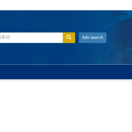
Adv search