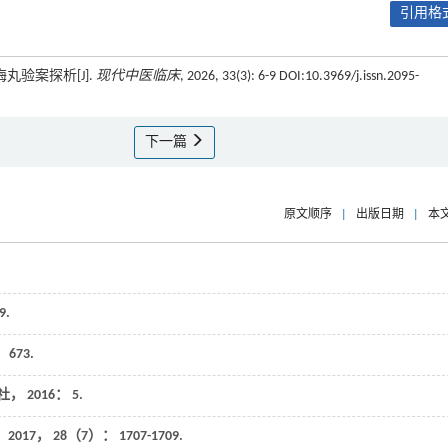
引用格式
丸验案探析[J].
现代中医临床
, 2026, 33(3): 6-9 DOI:10.3969/j.issn.2095-
下一篇
原文顺序
|
出版日期
|
本
9
.
 673.
版社，
2016
： 5.
，
2017
，
28
（7）： 1707-1709.