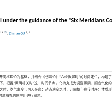
ll under the guidance of the “Six Meridians C
2
,
#
1
,
2
,
Zhishan GU
》开阖枢理论为基础，并结合《伤寒论》“六经欲解时”的时间定位，构建
下，把握“厥阴相关时”这一时间节点，乌梅丸成为调燮厥阴、顺应气化
之时，岁气主令与司天在泉；动态演变之时，开阖枢与病传时序；体质形
的乌梅丸临床应用进行阐述。