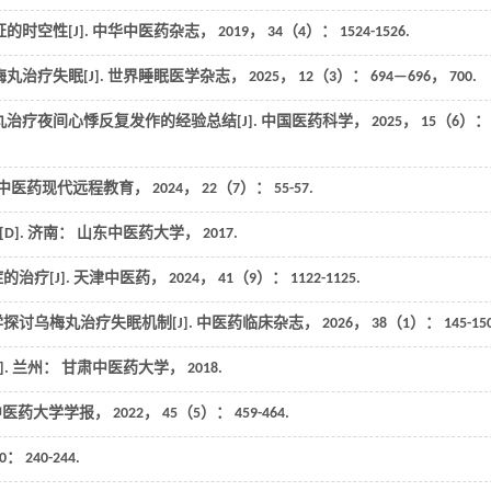
的时空性[J].
中华中医药杂志
，
2019
，
34
（4）： 1524-1526.
丸治疗失眠[J].
世界睡眠医学杂志
，
2025
，
12
（3）： 694—696， 700.
丸治疗夜间心悸反复发作的经验总结[J].
中国医药科学
，
2025
，
15
（6）：
中医药现代远程教育
，
2024
，
22
（7）： 55-57.
]. 济南： 山东中医药大学，
2017
.
治疗[J].
天津中医药
，
2024
，
41
（9）： 1122-1125.
探讨乌梅丸治疗失眠机制[J].
中医药临床杂志
，
2026
，
38
（1）： 145-150
. 兰州： 甘肃中医药大学，
2018
.
中医药大学学报
，
2022
，
45
（5）： 459-464.
0
： 240-244.