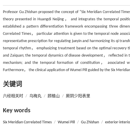
Professor Gu Zhishan proposed the concept of “Six Meridian Correlated Ti
theory presented in Huangdi Neijing， and integrates the temporal positi
established a pattern differentiation framework encompassing three di
Correlated Times， particular attention is given to the temporal node asso
representative prescription for regulating jueyin and harmonizing its qi trans
temporal rhythm， emphasizing treatment based on the optimal recovery tim
and Zaiquan; the temporal dynamics of disease development， reflected in t
mechanism; and the temporal formation of constitution， associated wit
Furthermore， the clinical application of Wumei Pill guided by the Six Meridian 
关键词
六经相关时
/
乌梅丸
/
顾植山
/
厥阴少阳表里
Key words
Six Meridian Correlated Times
/
Wumei Pill
/
Gu Zhishan
/
exterior-interi