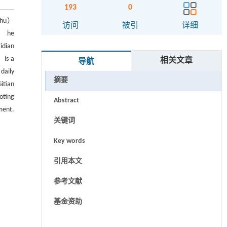
193
0
-Shu）
访问
被引
详细
s， he
idian
 is a
相关文章
导航
daily
摘要
itian
oting
Abstract
ment.
关键词
Key words
引用本文
参考文献
基金资助