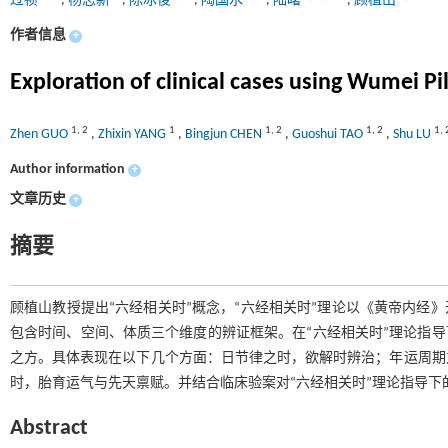
过祯
,
杨志新
,
陈冰俊
,
陶国水
,
陆曙
,
顾植山
作者信息
+
Exploration of clinical cases using Wumei Pi
1
,
2
1
1
,
2
1
,
2
1
,
Zhen GUO
,
Zhixin YANG
,
Bingjun CHEN
,
Guoshui TAO
,
Shu LU
Author information
+
文章历史
+
摘要
顾植山教授提出“六经相关时”概念，“六经相关时”理论以《黄帝内经
包含时间、空间、体质三个维度的辨证框架。在“六经相关时”理论指导
之方。具体表现在以下几个方面：日节律之时，欲解时辨治；年运周期
时，胎育运气与先天禀赋。并结合临床验案对“六经相关时”理论指导下
Abstract