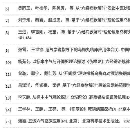
吴同玉， 叶桂华， 陈美芳，
等
. 从“六经病欲解时”浅谈中医辨证
[6]
刘宁州， 蔡霞， 赵成思，
等
. 基于“六经病欲解时”理论应用乌梅
[7]
王进， 李吉刚， 杨宝，
等
. 基于“六经病欲解时”理论运用乌梅
[8]
181-184.
张雪， 王世钦. 运气学说指导下的乌梅丸临床应用体会[J].
中国
[9]
杨茹芸. 以标本中气与开阖枢理论探讨《伤寒论》六经辨治规律[D
[10]
曾璇， 郭宁， 戴红芳. 从“开阖枢”理论探析乌梅丸对厥阴失眠症的
[11]
吕漾洋， 华崇豪， 梁妮. 基于“六经病欲解时”理论及网络药理学
[12]
李天鹏. 从标本中气理论探讨《伤寒论》寒热错杂证证候机理[D]
[13]
王学林， 王鹏， 王亮，
等
. 《伤寒论》厥阴病篇探析[J].
北京
[14]
海霞. 五运六气临床应用[M]. 北京： 北京科学技术出版社，
202
[15]