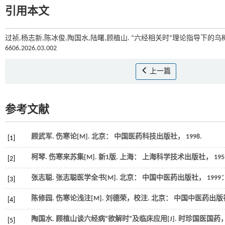
引用本文
过祯,杨志新,陈冰俊,陶国水,陆曙,顾植山. “六经相关时”理论指导下的乌梅
6606.2026.03.002
上一篇
参考文献
顾武军. 伤寒论[M]. 北京： 中国医药科技出版社，
1998
.
[1]
柯琴. 伤寒来苏集[M]. 新1版. 上海： 上海科学技术出版社，
195
[2]
张志聪. 张志聪医学全书[M]. 北京： 中国中医药出版社，
1999
：
[3]
陈修园. 伤寒论浅注[M]. 刘德荣，校注. 北京： 中国中医药出
[4]
陶国水. 顾植山谈六经病“欲解时”及临床应用[J].
时珍国医国药
[5]