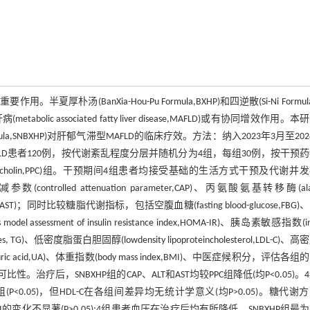
anXia-Hou-Pu Formula,BXHP)和四逆散(Si-Ni Formula,
ssociated fatty liver disease,MAFLD)或有协同增效作用。本
rmula,SNBXHP)对肝郁气滞型MAFLD的临床疗效。方法：纳入2023年3月至202
D患者120例，按代谢紊乱程度分层并随机分为4组，每组30例，按干预
atidyl cholin,PPC)组。干预期间4组患者均接受基础的生活方式干预及代谢并
d attenuation parameter,CAP)、丙氨酸氨基转移酶(alan
ferase,AST)；同时比较糖脂代谢指标，包括空腹血糖(fasting blood-glucose,FBG
assessment of insulin resistance index,HOMA-IR)、胰岛素敏感指数(ins
-erides, TG)、低密度脂蛋白胆固醇(lowdensity lipoproteincholesterol,LDL-C)、
压、尿酸(uric acid,UA)、体重指数(body mass index,BMI)、中医症候积分，评估各
治疗后，SNBXHP组的CAP、ALT和AST均较PPC组降低(均P<0.05)。
组(P<0.05)，但HDL-C在各组间差异均无统计学意义(均P>0.05)。糖代谢
疗前后BMI的变化不显著(P>0.05);4组患者血压在治疗后均有所降低，SNBXHP组最