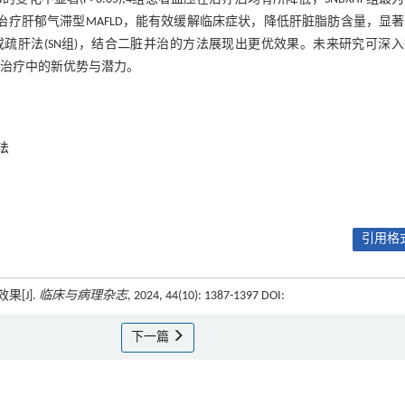
XHP治疗肝郁气滞型MAFLD，能有效缓解临床症状，降低肝脏脂肪含量，显
或疏肝法(SN组)，结合二脏并治的方法展现出更优效果。未来研究可深
病治疗中的新优势与潜力。
法
引用格式
[J].
临床与病理杂志
, 2024, 44(10): 1387-1397 DOI:
下一篇