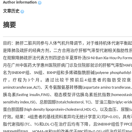
Author information
+
文章历史
+
摘要
目的：肺肝二脏共同参与人体气机升降调节，对于维持机体代谢平衡起重要作用。半夏厚朴汤(B
是降肺及疏肝的经典方剂，二方合用治疗肝郁气滞型代谢相关脂肪性肝病(metabolic a
在观察降肺疏肝法代表方剂四逆合半夏厚朴汤(Si-Ni-Ban-Xia-Hou-Pu Fo
月在广州中医药大学惠州医院肝病门诊及住院部就诊的肝郁气滞型MAFL
名为SNBXHP组、SN组、BXHP组和多烯磷脂酰胆碱(polyene phosph
疗，疗程为3个月。通过比较干预前后4组患者的脂肪受控衰减参数(controlle
aminotransferase,ALT)、天冬氨酸氨基转移酶(aspartate amino trans
胰岛素(fasting insulin,FINS)、稳态模型评估胰岛素抵抗指数(homeostasis model 
sensitivity index,ISI)、总胆固醇(totalcholesterol, TC)、甘油三脂(triglyc
蛋白胆固醇(high density lipoprotein-cholesterol,HDL-C)，以及血
疗效。结果：4组患者的基线资料差异均无统计学意义(均P>0.05)，具有可比性。
脂代谢指标(TC、TG和LDL-C)在治疗后均有下降，且SNBXHP组低于PPC
SNBXHP组FINS、HOMA-IR和ISI的改善优于PPC组(P<0.05);4组治