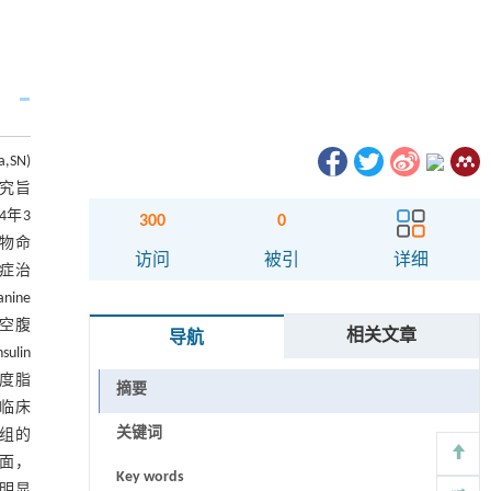
SN)
研究旨
4年3
300
0
药物命
访问
被引
详细
发症治
ine
)、空腹
相关文章
导航
ulin
高密度脂
摘要
组的临床
关键词
4组的
方面，
Key words
为明显