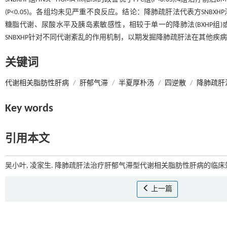
(P<0.05)。各组均未见严重不良反应。结论：降肺疏肝法代表方SNB
糖脂代谢、尿酸水平及胰岛素敏感性，相较于单一的降肺法(BXHP组)
SNBXHP针对不同代谢紊乱的作用机制，以期发掘降肺疏肝法在其他疾
关键词
代谢相关脂肪性肝病
/
肝郁气滞
/
半夏厚朴汤
/
四逆散
/
降肺疏肝
Key words
引用本文
吴小叶, 凌家生. 降肺疏肝法治疗肝郁气滞型代谢相关脂肪性肝病的临床效果
上一篇