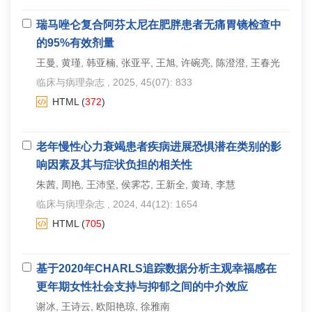
瑞马唑仑复合阿芬太尼在肥胖患者无痛胃镜检查中
的95%有效剂量
王曼, 黄瑾, 韩亚楠, 张亚平, 王旭, 许碗亮, 陈澄澄, 王春光
临床与病理杂志
, 2025, 45(07): 833
HTML
(
372
)
老年慢性心力衰竭患者疾病进展恐惧潜在类别的影
响因素及其与症状负担的相关性
朱茜, 周艳, 王沛坚, 侯霁芯, 王新全, 黄琦, 李慧
临床与病理杂志
, 2024, 44(12): 1654
HTML
(
705
)
基于2020年CHARLS追踪数据分析主观幸福感在
更年期女性社会支持与抑郁之间的中介效应
谢冰, 王诗云, 欧阳艳琼, 徐雅南