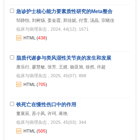
急诊护士核心能力要素质性研究的Meta整合
邹静怡, 刘树炀, 姜金霞, 郑佳妮, 付雪, 汤晶, 宗晓佳
临床与病理杂志
, 2024, 44(12): 1671
HTML
(
438
)
脂质代谢参与类风湿性关节炎的发生和发展
唐乐行, 廖慧敏, 张芳, 王婧, 杨亚旭, 徐然, 许超
临床与病理杂志
, 2025, 45(07): 888
HTML
(
705
)
铁死亡在慢性伤口中的作用
董展辰, 苏小凤, 许珂, 蒋艳
临床与病理杂志
, 2025, 45(03): 344
HTML
(
505
)