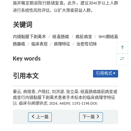
施并嘱定期返院行肠镜复查。此外，建议对40岁以上人群
进行系统性风险评估，以扩大筛查获益人群。
关键词
内镜黏膜下剥离术
/
结直肠癌
/
癌前病变
/
SM1期结直
肠腺癌
/
临床表现
/
病理特征
/
治愈性切除
Key words
引用格式 ▾
引用本文
秦云, 商晓青, 卢晓红, 刘洪波, 张立英. 结直肠癌癌前病变或
癌变行内镜黏膜下剥离术患者手术标本的临床病理学特征
[J].
临床与病理杂志
, 2024, 44(09): 1191-1196 DOI:
上一篇
下一篇