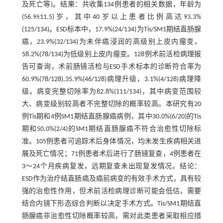
及死亡等)。结果：共收集134例患者的相关数据，年龄为
(56.9±11.5)岁，其中40岁以上患者比例高达93.3%
(125/134)。ESD标本中，17.9%(24/134)为Tis/SM1期结直肠腺
癌，23.9%(32/134)为未伴癌浸润的高级别上皮内瘤变，
58.2%(78/134)为低级别上皮内瘤变。128例术前活检病理报
告可查询，术前肠镜活检与ESD手术标本的诊断符合率为
60.9%(78/128),35.9%(46/128)病理升级，3.1%(4/128)病理降
级。病变完整切除率为82.8%(111/134)，其中病变范围较
大、病变级别较高者不完整切除的概率较高。本研究有20
例Tis期和4例SM1期结直肠腺癌病例，其中30.0%(6/20)的Tis
期和50.0%(2/4)的SM1期结直肠腺癌不符合治愈性切除标
准。105例患者可追踪术后身体情况，均未发生疾病相关进
展及死亡情况；71例患者术后进行了肠镜复查，4例患者在
3～24个月疾病复发，远期复查未出现复发情况。结论：
ESD作为治疗结直肠癌及癌前病变的有效手术方式，具有较
强的治愈性作用，但术前活检病理诊断可能会低估，需要
结合内镜下形态综合判断以决定手术方式。Tis/SM1期结直
肠腺癌非治愈性切除概率较高，需对此类患者采取相应措