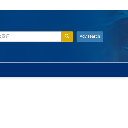
Adv search