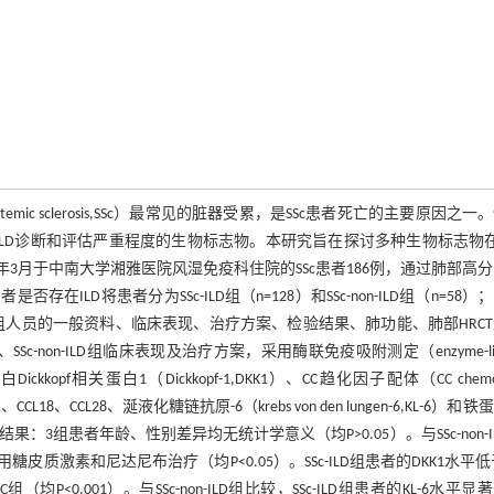
病（systemic sclerosis,SSc）最常见的脏器受累，是SSc患者死亡的主要原因之一
c-ILD诊断和评估严重程度的生物标志物。本研究旨在探讨多种生物标志物在S
23年3月于中南大学湘雅医院风湿免疫科住院的SSc患者186例，通过肺部高
断SSc患者是否存在ILD将患者分为SSc-ILD组（n=128）和SSc-non-ILD组（n=58
收集所有入组人员的一般资料、临床表现、治疗方案、检验结果、肺功能、肺部HRC
-non-ILD组临床表现及治疗方案，采用酶联免疫吸附测定（enzyme-lin
Dickkopf相关蛋白1（Dickkopf-1,DKK1）、CC趋化因子配体（CC chemok
1、CCL18、CCL28、涎液化糖链抗原-6（krebs von den lungen-6,KL-6）和
3组患者年龄、性别差异均无统计学意义（均P>0.05）。与SSc-non-I
皮质激素和尼达尼布治疗（均P<0.05）。SSc-ILD组患者的DKK1水平低
NC组（均P<0.001）。与SSc-non-ILD组比较，SSc-ILD组患者的KL-6水平显