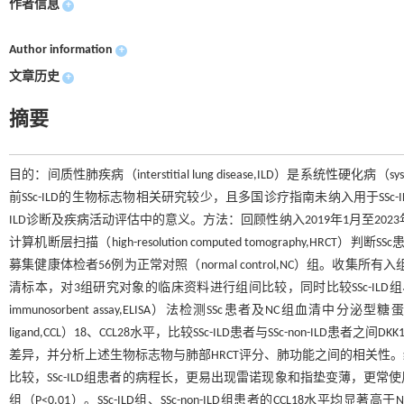
作者信息
+
Author information
+
文章历史
+
摘要
目的：间质性肺疾病（interstitial lung disease,ILD）是系统性硬化
前SSc-ILD的生物标志物相关研究较少，且多国诊疗指南未纳入用于SS
ILD诊断及疾病活动评估中的意义。方法：回顾性纳入2019年1月至20
计算机断层扫描（high-resolution computed tomography,HRCT）判
募集健康体检者56例为正常对照（normal control,NC）组。
清标本，对3组研究对象的临床资料进行组间比较，同时比较SSc-ILD组、SSc
immunosorbent assay,ELISA）法检测SSc患者及NC组血清中分泌型糖蛋白
ligand,CCL）18、CCL28水平，比较SSc-ILD患者与SSc-non-ILD患者之间DKK
差异，并分析上述生物标志物与肺部HRCT评分、肺功能之间的相关性。结果：
比较，SSc-ILD组患者的病程长，更易出现雷诺现象和指垫变薄，更常使用糖
组（P<0.01）。SSc-ILD组、SSc-non-ILD组患者的CCL18水平均显著高于