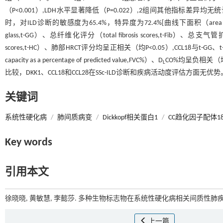
（P<0.001）,LDH水平显著降低（P=0.022）,2组间其他指标差异均无统计学意义（
时，对ILD诊断的敏感度为65.4%，特异度为72.4%[曲线下面积（area under th
glass,t-GG）、总纤维化评分（total fibrosis scores,t-Fib）、总支气管扩张
scores,t-HC）、肺部HRCT评分均呈正相关（均P<0.05）,CCL18与t-GG
capacity as a percentage of predicted value,FVC%）、D
CO%均呈负相关（均
L
比较，DKK1、CCL18和CCL28在SSc-ILD诊断和疾病活动度评估方面无优势
关键词
系统性硬化病
/
肺间质病变
/
Dickkopf相关蛋白1
/
CC趋化因子配体1
Key words
引用本文
徐晓晓, 黄敏慧, 李懿莎. 多种生物标志物在系统性硬化病相关间质性肺疾
上一篇