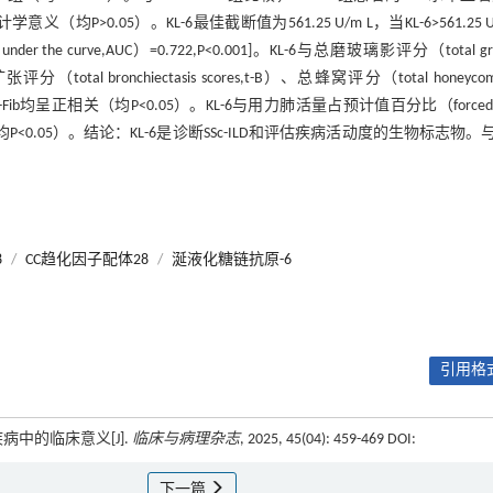
均P>0.05）。KL-6最佳截断值为561.25 U/m L，当KL-6>561.25 U/
e curve,AUC）=0.722,P<0.001]。KL-6与总磨玻璃影评分（total gr
评分（total bronchiectasis scores,t-B）、总蜂窝评分（total honeycom
、t-Fib均呈正相关（均P<0.05）。KL-6与用力肺活量占预计值百分比（forced vi
P<0.05）。结论：KL-6是诊断SSc-ILD和评估疾病活动度的生物标志物。与K
。
8
/
CC趋化因子配体28
/
涎液化糖链抗原-6
引用格式
病中的临床意义[J].
临床与病理杂志
, 2025, 45(04): 459-469 DOI:
下一篇