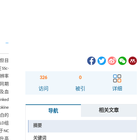
。但目
Sc-
分辨率
326
0
）；同期
访问
被引
详细
T及血
ked
ine
相关文章
导航
铁蛋白的
LD组
摘要
于NC
关键词
著升高