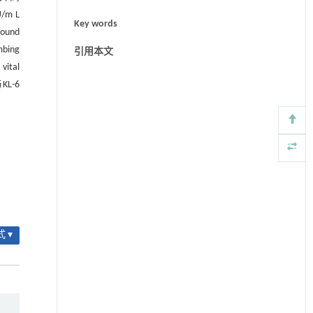
m L
Key words
ound
bing
引用本文
tal
L-6
 ▾