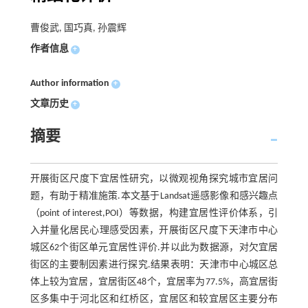
曹俊武, 国巧真, 孙震辉
作者信息
+
Author information
+
文章历史
+
摘要
开展街区尺度下宜居性研究，以微观视角探究城市宜居问
题，有助于精准施策.本文基于Landsat遥感影像和感兴趣点
（point of interest,POI）等数据，构建宜居性评价体系，引
入并量化居民心理感受因素，开展街区尺度下天津市中心
城区62个街区单元宜居性评价.并以此为数据源，对欠宜居
街区的主要制因素进行探究.结果表明：天津市中心城区总
体上较为宜居，宜居街区48个，宜居率为77.5%，高宜居街
区多集中于河北区和红桥区，宜居区和较宜居区主要分布