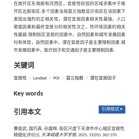
在南开区东南部和河西区，宜居性较低的区域多集中于南
开区北部街区.多个因素全局莫兰指数显示街区在该因素下
表现出强烈的正相关性，潜在宜居因素相关性最强，人口
密度因素和最终宜居分的相关性次之，热环境因素的相关
性最弱.限制街区宜居的因素中，自然因素和城市发展因素
均有体现，自然因素中，潜在宜居因子是主要限制因素.城
市发展因素中，医疗因子和交通因子是主要限制因素.
关键词
宜居性
/
Landsat
/
POI
/
莫兰指数
/
潜在宜居因子
Key words
引用格式 ▾
引用本文
曹俊武, 国巧真, 孙震辉. 街区尺度下天津市中心城区宜居性
精细化评价[J].
天津城建大学学报
, 2025, 31(05): 362-370