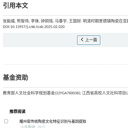
引用本文
张毅威, 熊智伟, 李锋, 钟铜瑶, 马春宇, 王国财. 明清时期景德镇陶瓷在亚
DOI:10.13957/j.cnki.tcxb.2025.02.020
上一篇
基金资助
教育部人文社会科学规划基金(22YGA760036); 江西省高校人文社科项目(JC2