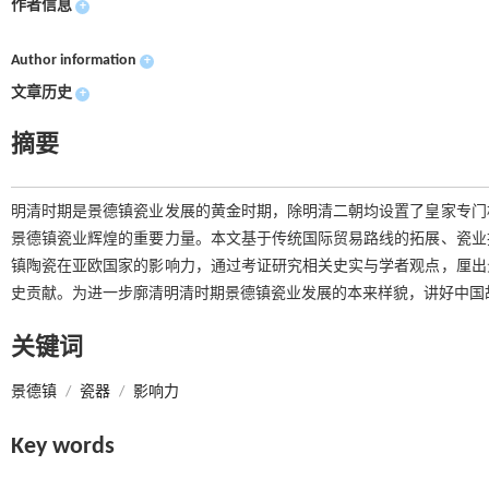
作者信息
+
Author information
+
文章历史
+
摘要
明清时期是景德镇瓷业发展的黄金时期，除明清二朝均设置了皇家专门
景德镇瓷业辉煌的重要力量。本文基于传统国际贸易路线的拓展、瓷业
镇陶瓷在亚欧国家的影响力，通过考证研究相关史实与学者观点，厘出
史贡献。为进一步廓清明清时期景德镇瓷业发展的本来样貌，讲好中国
关键词
景德镇
/
瓷器
/
影响力
Key words