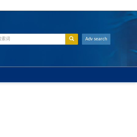
Adv search