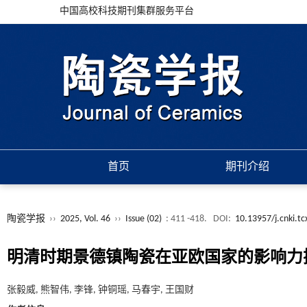
中国高校科技期刊集群服务平台
首页
期刊介绍
陶瓷学报
››
2025, Vol. 46
››
Issue (02)
: 411 -418.
DOI:
10.13957/j.cnki.t
明清时期景德镇陶瓷在亚欧国家的影响力
张毅威, 熊智伟, 李锋, 钟铜瑶, 马春宇, 王国财