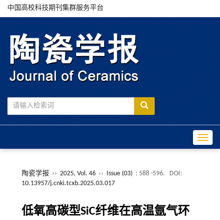
中国高校科技期刊集群服务平台
Toggle
陶瓷学报
››
2025, Vol. 46
››
Issue (03)
: 588 -596.
DOI:
10.13957/j.cnki.tcxb.2025.03.017
低氧高碳型SiC纤维在高温氩气环