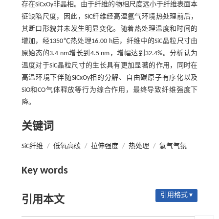
存在SiCxOy非晶相。由于纤维的物相尺度远小于纤维表面本
征缺陷尺度，因此，SiC纤维经高温氩气环境热处理前后，
其断口形貌并未发生明显变化。随着热处理温度和时间的
增加，经1350℃热处理16.00 h后，纤维中的SiC晶粒尺寸由
原始态的3.4 nm增长到4.5 nm，增幅达到32.4%。分析认为
温度对于SiC晶粒尺寸的生长具有更加显著的作用，同时在
高温环境下伴随SiCxOy相的分解、自由碳原子有序化以及
SiO和CO气体释放等行为综合作用，最终导致纤维强度下
降。
关键词
SiC纤维
/
低氧高碳
/
拉伸强度
/
热处理
/
氩气气氛
Key words
引用格式 ▾
引用本文