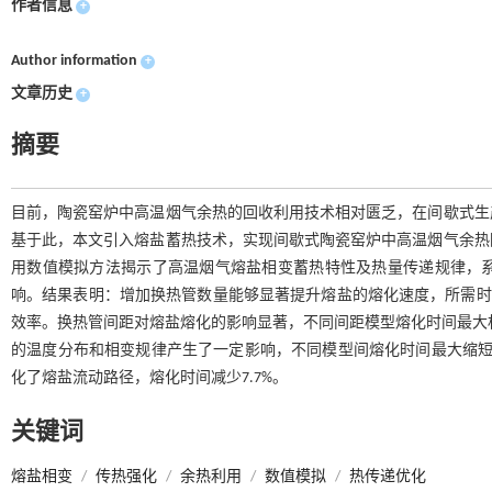
作者信息
+
Author information
+
文章历史
+
摘要
目前，陶瓷窑炉中高温烟气余热的回收利用技术相对匮乏，在间歇式生
基于此，本文引入熔盐蓄热技术，实现间歇式陶瓷窑炉中高温烟气余热
用数值模拟方法揭示了高温烟气熔盐相变蓄热特性及热量传递规律，
响。结果表明：增加换热管数量能够显著提升熔盐的熔化速度，所需时
效率。换热管间距对熔盐熔化的影响显著，不同间距模型熔化时间最大
的温度分布和相变规律产生了一定影响，不同模型间熔化时间最大缩短1
化了熔盐流动路径，熔化时间减少7.7%。
关键词
熔盐相变
/
传热强化
/
余热利用
/
数值模拟
/
热传递优化