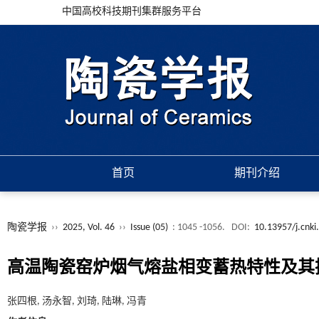
中国高校科技期刊集群服务平台
首页
期刊介绍
陶瓷学报
››
2025, Vol. 46
››
Issue (05)
: 1045 -1056.
DOI:
10.13957/j.cnki
高温陶瓷窑炉烟气熔盐相变蓄热特性及其
张四根, 汤永智, 刘琦, 陆琳, 冯青