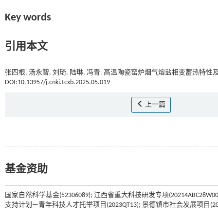
Key words
引用本文
张四根, 汤永智, 刘琦, 陆琳, 冯青. 高温陶瓷窑炉烟气熔盐相变蓄热特性及
DOI:10.13957/j.cnki.tcxb.2025.05.019
上一篇
基金资助
国家自然科学基金(52306089); 江西省重大科技研发专项(20214ABC28W003)
支持计划—青年科技人才托举项目(2023QT13); 景德镇市社会发展项目(20224S