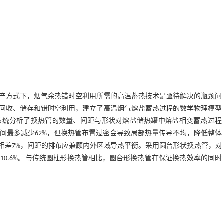
产方式下，烟气余热错时空利用所需的高温蓄热技术是亟待解决的瓶颈问
回收、储存和错时空利用，建立了高温烟气熔盐蓄热过程的数学物理模型
系统分析了换热管的数量、间距与形状对熔盐储热罐中熔盐相变蓄热过程
间最多减少62%，但换热管布置过密会导致局部热量传导不均，降低整体
相差7%，间距的排布应兼顾内外区域导热平衡。采用圆台形状换热管，对
0.6%。与传统圆柱形换热管相比，圆台形换热管在保证换热效率的同