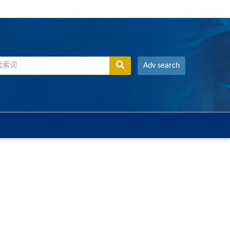
Adv search