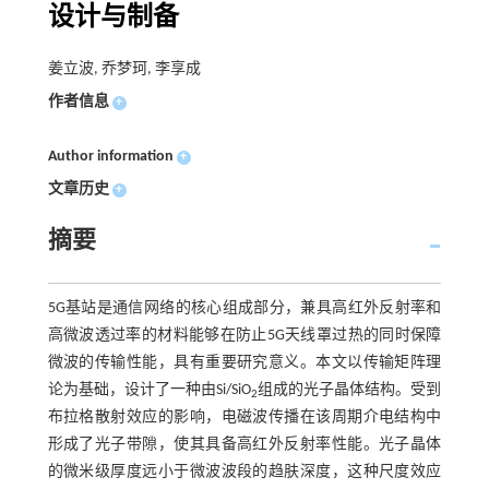
设计与制备
姜立波, 乔梦珂, 李享成
作者信息
+
Author information
+
文章历史
+
摘要
5G基站是通信网络的核心组成部分，兼具高红外反射率和
高微波透过率的材料能够在防止5G天线罩过热的同时保障
微波的传输性能，具有重要研究意义。本文以传输矩阵理
论为基础，设计了一种由Si/SiO
组成的光子晶体结构。受到
2
布拉格散射效应的影响，电磁波传播在该周期介电结构中
形成了光子带隙，使其具备高红外反射率性能。光子晶体
的微米级厚度远小于微波波段的趋肤深度，这种尺度效应