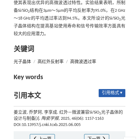
使其表现出优异的高微波透过特性。实验结果表明，所制
备Si/SiO
结构在3µm～5µm的平均反射率为95.0%，在2 GHz
2
～18 GHz的平均透过率达到94.5%。本文所设计的Si/SiO
光
2
子晶体结构在提高基站使用寿命和信号传输效率方面具有
较大的应用潜力。
关键词
光子晶体
/
高红外反射率
/
高微波透过率
Key words
引用格式 ▾
引用本文
姜立波, 乔梦珂, 李享成. 红外—微波兼容Si/SiO
光子晶体的
2
设计与制备[J].
陶瓷学报
, 2025, 46(06): 1157-1163
DOI:10.13957/j.cnki.tcxb.2025.06.005