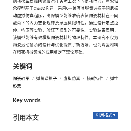
损耗模型模拟陶瓷轴承在实际工况下的损耗行为。陶瓷轴
承模型基于Chai3D构建，采用C++编写其弹簧谐振子阻尼振
动虚拟仿真程序，确保模型能够准确表征陶瓷材料在不同
载荷下的内力变化规律及承压极限特性。通过设计定点拉
伸、挤压等实验，验证了模型的可靠性。实验结果表明，
该模型能够有效模拟陶瓷材料的物理特性。本研究不仅为
陶瓷滚动轴承的设计与优化提供了新方法，也为陶瓷材料
在精密机械领域的应用奠定了理论基础。
关键词
陶瓷轴承
/
弹簧谐振子
/
虚拟仿真
/
损耗特性
/
弹性
形变
Key words
引用格式 ▾
引用本文