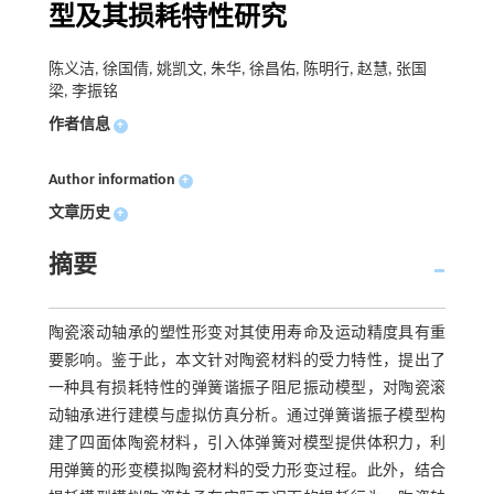
型及其损耗特性研究
陈义洁, 徐国倩, 姚凯文, 朱华, 徐昌佑, 陈明行, 赵慧, 张国
梁, 李振铭
作者信息
+
Author information
+
文章历史
+
摘要
陶瓷滚动轴承的塑性形变对其使用寿命及运动精度具有重
要影响。鉴于此，本文针对陶瓷材料的受力特性，提出了
一种具有损耗特性的弹簧谐振子阻尼振动模型，对陶瓷滚
动轴承进行建模与虚拟仿真分析。通过弹簧谐振子模型构
建了四面体陶瓷材料，引入体弹簧对模型提供体积力，利
用弹簧的形变模拟陶瓷材料的受力形变过程。此外，结合