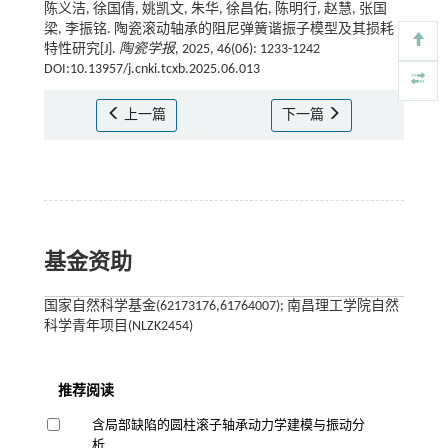
陈义洁, 徐国倩, 姚凯文, 朱华, 徐昌佑, 陈明行, 赵慧, 张国
梁, 李振铭. 陶瓷滚动轴承的阻尼弹簧谐振子模型及其损耗
特性研究[J].
陶瓷学报
, 2025, 46(06): 1233-1242
DOI:10.13957/j.cnki.tcxb.2025.06.013
上一篇
下一篇
基金资助
国家自然科学基金(62173176,61764007); 南昌理工学院自然
科学青年项目(NLZK2454)