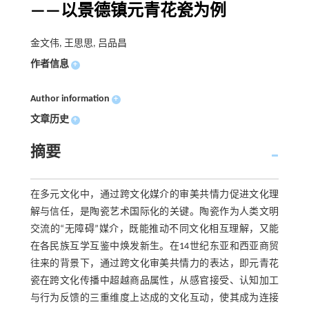
——以景德镇元青花瓷为例
金文伟, 王思思, 吕品昌
作者信息
+
Author information
+
文章历史
+
摘要
在多元文化中，通过跨文化媒介的审美共情力促进文化理
解与信任，是陶瓷艺术国际化的关键。陶瓷作为人类文明
交流的“无障碍”媒介，既能推动不同文化相互理解，又能
在各民族互学互鉴中焕发新生。在14世纪东亚和西亚商贸
往来的背景下，通过跨文化审美共情力的表达，即元青花
瓷在跨文化传播中超越商品属性，从感官接受、认知加工
与行为反馈的三重维度上达成的文化互动，使其成为连接