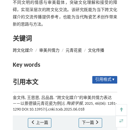
不同文明的情感与审美载体，突破文化理解和接受的障
碍，实现深层次的跨文化交流。该研究既能为当下跨文化
媒介的交流传播提供参考，也能为当代陶瓷艺术创作带来
新的思路与方法。
关键词
跨文化媒介
/
审美共情力
/
元青花瓷
/
文化传播
Key words
引用格式 ▾
引用本文
金文伟, 王思思, 吕品昌. “跨文化媒介”的审美共情力表达
——以景德镇元青花瓷为例[J].
陶瓷学报
, 2025, 46(06): 1281-
1290 DOI:10.13957/j.cnki.tcxb.2025.06.018
上一篇
下一篇