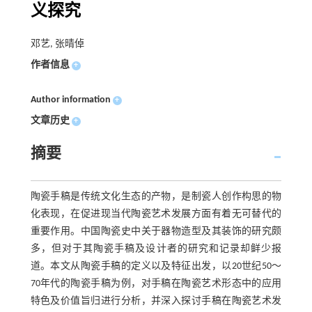
义探究
邓艺, 张晴倬
作者信息
+
Author information
+
文章历史
+
摘要
陶瓷手稿是传统文化生态的产物，是制瓷人创作构思的物
化表现，在促进现当代陶瓷艺术发展方面有着无可替代的
重要作用。中国陶瓷史中关于器物造型及其装饰的研究颇
多，但对于其陶瓷手稿及设计者的研究和记录却鲜少报
道。本文从陶瓷手稿的定义以及特征出发，以20世纪50～
70年代的陶瓷手稿为例，对手稿在陶瓷艺术形态中的应用
特色及价值旨归进行分析，并深入探讨手稿在陶瓷艺术发