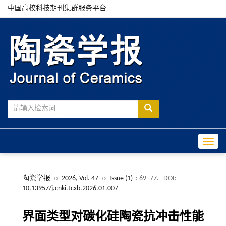
中国高校科技期刊集群服务平台
Toggle
陶瓷学报
››
2026, Vol. 47
››
Issue (1)
: 69 -77.
DOI:
10.13957/j.cnki.tcxb.2026.01.007
界面类型对碳化硅陶瓷抗冲击性能