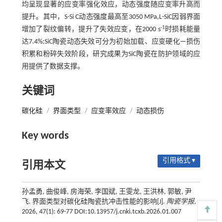
均呈现显著的应变率强化效应，动态强度随应变率升高而
提升。其中，S-Si C动态强度最高至3050 MPa,L-SiC因弱界面
-1
增加了裂纹偏转，提升了失效应变，在2000 s
时损耗能量
达7.4%;SiC陶瓷动态失效可分为初始加载、应变硬化—损伤
积累和粉碎失效阶段，研究成果为SiC陶瓷在防护领域的应
用提供了数据支撑。
关键词
碳化硅
/
界面类型
/
应变率效应
/
动态损伤
Key words
引用格式 ▾
引用本文
孙孟勇, 曲俊峰, 房海荣, 李国斌, 王雯龙, 王洪林, 郭敏, 尹
飞. 界面类型对碳化硅陶瓷抗冲击性能的影响[J].
陶瓷学报
,
2026, 47(1): 69-77 DOI:10.13957/j.cnki.tcxb.2026.01.007