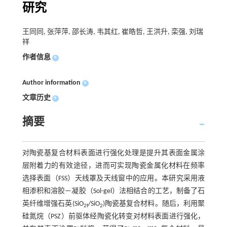
研究
王同同, 张萍萍, 邵长涛, 韦其红, 崔皓哲, 王洪升, 栾强, 刘瑞
祥
作者信息
+
Author information
+
文章历史
+
摘要
对陶瓷基复合材料表面进行强化处理是提升其表面金属涂
层附着力的有效途径，进而可实现陶瓷金属化材料在频率
选择表面（FSS）天线罩及天线窗中的应用。本研究采用液
相渗积和溶胶—凝胶（Sol-gel）法相结合的工艺，制备了石
英纤维增强石英(SiO
/SiO
)陶瓷基复合材料。随后，利用聚
2f
2
硅氮烷（PSZ）前驱体经陶瓷化转变对材料表面进行强化，