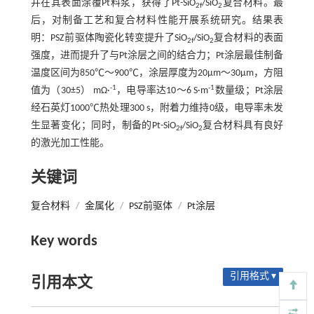
并在其表面涂覆Pt料浆，获得了Pt-SiO
/SiO
复合材料。最
2f
2
后，对制备工艺和复合材料性能开展系统研究。结果表
明：PSZ前驱体陶瓷化转变提升了SiO
/SiO
复合材料的表面
2f
2
强度，进而提升了与Pt涂层之间的结合力；Pt涂层最佳制备
温度区间为850℃～900℃，涂层厚度为20μm～30μm，方阻
-1
-1
值为（30±5） mΩ·
，电导率达10～6 S·m
数量级；Pt涂层
经石英灯1000℃热处理300 s，附着力维持0级，电导率未发
生显著变化；同时，制备的Pt-SiO
/SiO
复合材料具有良好
2f
2
的激光加工性能。
关键词
复合材料
/
金属化
/
PSZ前驱体
/
Pt涂层
Key words
引用格式 ▾
引用本文