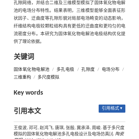
孔隙网络，并结合二维及三维模型模拟了固体氧化物电解
池的电场分布特性。结果表明，三维模型能够全面表征形
状因子、迂曲度等孔隙形貌对局部电场畸变的动态影响，
纤维结构电极较颗粒结构具有更低的迂曲度和更均匀的电
流密度分布。本研究为固体氧化物电解池电极结构优化提
供了理论依据。
关键词
固体氧化物电解池
/
多孔电极
/
孔隙度
/
电场分布
/
三维重构
/
多尺度模拟
Key words
引用格式 ▾
引用本文
王俊波, 邓可, 赵鸿飞, 唐琪, 张殷, 冀承泽, 周峻. 基于多尺度
模拟的固体氧化物电解池多孔电极设计及电场仿真[J].
陶瓷