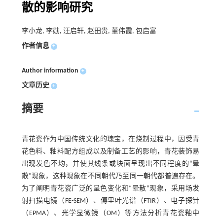
散的影响研究
李小龙, 李勋, 汪启轩, 赵田贵, 董伟霞, 包启富
作者信息
+
Author information
+
文章历史
+
摘要
青花瓷作为中国传统文化的瑰宝，在烧制过程中，因受青
花色料、釉料配方组成以及制备工艺的影响，青花装饰易
出现发色不均，并使其线条或块面呈现出不同程度的“晕
散”现象，这种现象在不同朝代乃至同一朝代都普遍存在。
为了阐明青花瓷广泛的呈色变化和“晕散”现象，采用场发
射扫描电镜（FE-SEM）、傅里叶光谱（FTIR）、电子探针
（EPMA）、光学显微镜（OM）等方法分析青花瓷釉中