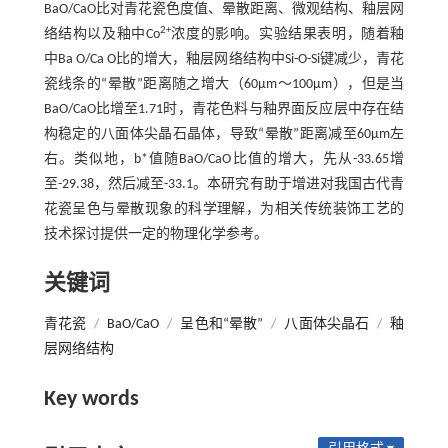
BaO/CaO比对青花瓷色度值、晕散距离、微观结构、釉层网
2+
络结构以及釉中Co
浓度的影响。实验结果表明，随着釉
中Ba O/Ca O比的增大，釉层网络结构中Si-O-Si键减少，青花
瓷线条的“晕散”距离随之增大（60μm～100μm），但是当
BaO/CaO比增至1.71时，青花色料与釉界面反应层中存在结
构稳定的八面体尖晶石晶体，导致“晕散”距离减至60μm左
右。类似地，b*值随BaO/CaO比值的增大，先从-33.65增
至-29.38，然后减至-33.1。本研究有助于增进对我国古代青
花瓷呈色与晕散现象的科学理解，为相关传统装饰工艺的
技术探讨提供一定的物理化学参考。
关键词
青花瓷
/
BaO/CaO
/
呈色和“晕散”
/
八面体尖晶石
/
釉
层网络结构
Key words