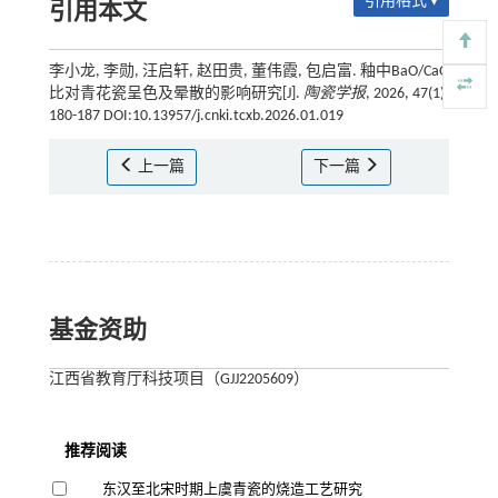
引用格式 ▾
引用本文
李小龙, 李勋, 汪启轩, 赵田贵, 董伟霞, 包启富. 釉中BaO/CaO
比对青花瓷呈色及晕散的影响研究[J].
陶瓷学报
, 2026, 47(1):
180-187 DOI:10.13957/j.cnki.tcxb.2026.01.019
上一篇
下一篇
基金资助
江西省教育厅科技项目（GJJ2205609）