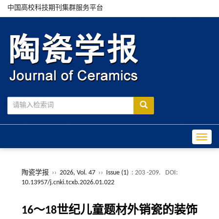
中国高校科技期刊集群服务平台
Toggle
陶瓷学报
››
2026, Vol. 47
››
Issue (1)
: 203 -209.
DOI:
10.13957/j.cnki.tcxb.2026.01.022
16～18世纪儿童题材外销瓷的装饰