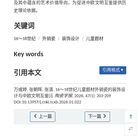
及其中蕴含的艺术价值导向，为促进中欧文明互鉴提供历
史理论依据。
关键词
16～18世纪
/
外销瓷
/
装饰设计
/
儿童题材
Key words
引用格式 ▾
引用本文
万彧婷, 张朝晖, 张清. 16～18世纪儿童题材外销瓷的装饰设
计与中欧文明互鉴[J].
陶瓷学报
, 2026, 47(1): 203-209
DOI:10.13957/j.cnki.tcxb.2026.01.022
上一篇
下一篇