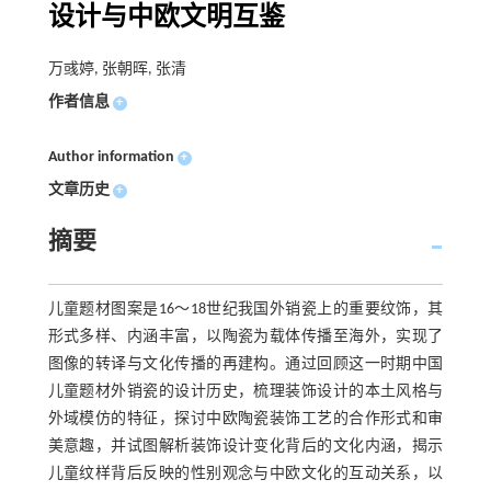
设计与中欧文明互鉴
万彧婷, 张朝晖, 张清
作者信息
+
Author information
+
文章历史
+
摘要
儿童题材图案是16～18世纪我国外销瓷上的重要纹饰，其
形式多样、内涵丰富，以陶瓷为载体传播至海外，实现了
图像的转译与文化传播的再建构。通过回顾这一时期中国
儿童题材外销瓷的设计历史，梳理装饰设计的本土风格与
外域模仿的特征，探讨中欧陶瓷装饰工艺的合作形式和审
美意趣，并试图解析装饰设计变化背后的文化内涵，揭示
儿童纹样背后反映的性别观念与中欧文化的互动关系，以