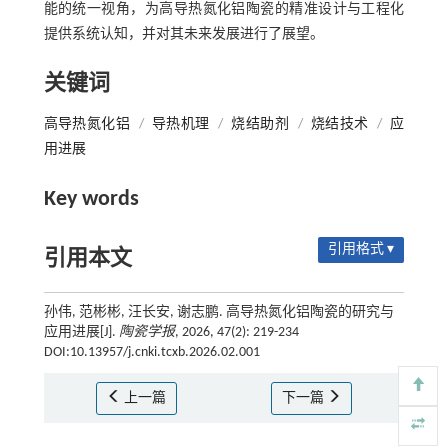
能的统一视角，为高导热氮化铝陶瓷的精准设计与工程化
提供系统认知，并对其未来发展进行了展望。
关键词
高导热氮化铝
/
导热机理
/
烧结助剂
/
烧结技术
/
应
用进展
Key words
引用格式 ▾
引用本文
孙伟, 范彬彬, 汪长安, 谢志鹏. 高导热氮化铝陶瓷的研究与
应用进展[J].
陶瓷学报
, 2026, 47(2): 219-234
DOI:10.13957/j.cnki.tcxb.2026.02.001
上一篇
下一篇