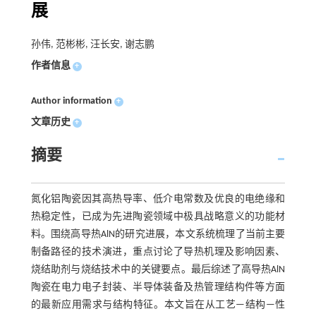
展
孙伟, 范彬彬, 汪长安, 谢志鹏
作者信息
+
Author information
+
文章历史
+
摘要
氮化铝陶瓷因其高热导率、低介电常数及优良的电绝缘和
热稳定性，已成为先进陶瓷领域中极具战略意义的功能材
料。围绕高导热AlN的研究进展，本文系统梳理了当前主要
制备路径的技术演进，重点讨论了导热机理及影响因素、
烧结助剂与烧结技术中的关键要点。最后综述了高导热AlN
陶瓷在电力电子封装、半导体装备及热管理结构件等方面
的最新应用需求与结构特征。本文旨在从工艺—结构—性