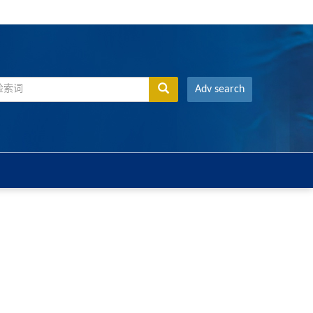
Adv search