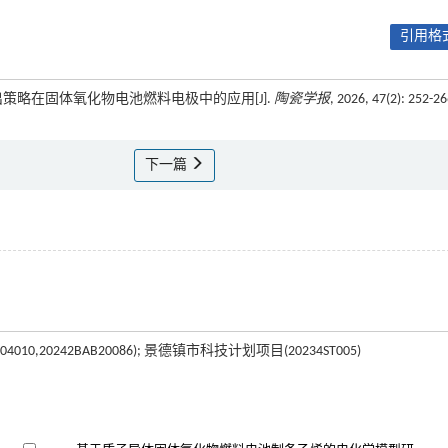
引用格式
原位溶出策略在固体氧化物电池燃料电极中的应用[J].
陶瓷学报
, 2026, 47(2): 252-2
下一篇
010,20242BAB20086); 景德镇市科技计划项目(20234ST005)