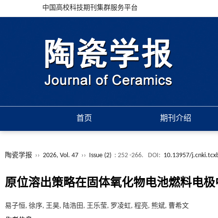
中国高校科技期刊集群服务平台
首页
期刊介绍
陶瓷学报
››
2026, Vol. 47
››
Issue (2)
: 252 -266.
DOI:
10.13957/j.cnki.tc
原位溶出策略在固体氧化物电池燃料电极
易子恒, 徐序, 王昊, 陆浩田, 王乐莹, 罗凌虹, 程亮, 熊斌, 曹希文