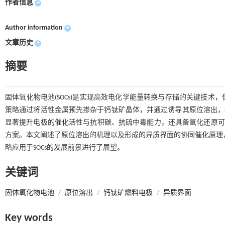
作者信息
+
Author information
+
文章历史
+
摘要
固体氧化物电池(SOCs)是实现高效电化学能量转换与存储的关键技
策略通过将活性金属预先掺杂于钙钛矿晶体，并通过诱导其原位溶出，
显著提升电极的催化活性与抗积碳、抗硫中毒能力，还具备氧化还原可逆
方案。本文阐述了原位溶出的机理以及形成的异质界面的协同催化原理，总结
略应用于SOCs的发展前景进行了展望。
关键词
固体氧化物电池
/
原位溶出
/
钙钛矿燃料电极
/
异质界面
Key words