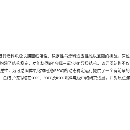
术，但其燃料电极长期面临活性、稳定性与燃料适应性难以兼顾的挑战。原
构建了结构稳定、功能协同的“金属—氧化物”异质结构。该异质结构不仅
性，为可逆固体氧化物电池(RSOC)的动态稳定运行提供了一个有前景
了该策略在SOFC、SOEC及RSOC燃料电极中的研究进展，并对原位