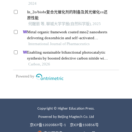
Copyright © Higher Education Press.
Powered by Beijing Magtech Co. Ltd
京ICP备12020869号-1
京ICP备150856号