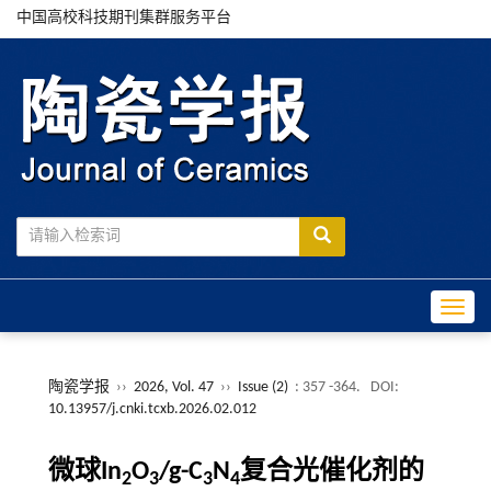
中国高校科技期刊集群服务平台
Toggle
陶瓷学报
››
2026, Vol. 47
››
Issue (2)
: 357 -364.
DOI:
10.13957/j.cnki.tcxb.2026.02.012
微球In
O
/g-C
N
复合光催化剂的
2
3
3
4