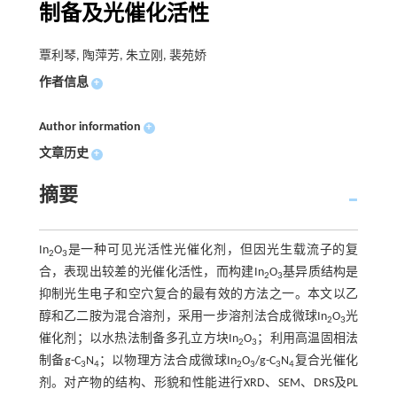
制备及光催化活性
覃利琴, 陶萍芳, 朱立刚, 裴苑娇
作者信息
+
Author information
+
文章历史
+
摘要
In
O
是一种可见光活性光催化剂，但因光生载流子的复
2
3
合，表现出较差的光催化活性，而构建In
O
基异质结构是
2
3
抑制光生电子和空穴复合的最有效的方法之一。本文以乙
醇和乙二胺为混合溶剂，采用一步溶剂法合成微球In
O
光
2
3
催化剂；以水热法制备多孔立方块In
O
；利用高温固相法
2
3
制备g-C
N
；以物理方法合成微球In
O
/g-C
N
复合光催化
3
4
2
3
3
4
剂。对产物的结构、形貌和性能进行XRD、SEM、DRS及PL