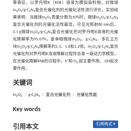
等表征，以罗丹明B（RhB）溶液为模拟染料物，对微球
In
O
/g-C
N
复合光催化剂的光催化活性进行评价。实验结
2
3
3
4
果表明：当微球In
O
质量分数为10%时，微球In
O
/g-C
N
2
3
2
3
3
4
复合光催化剂的光催化活性最佳，可见光照射80 min后，
0.1 g微球In
O
/g-C
N
复合光催化剂对罗丹明B溶液的光催
2
3
3
4
化降解率为95.07%，是单相微球In
O
、g-C
N
、多孔立方
2
3
3
4
块In
O
/g-C
N
降解率的2.3、1.6和1.2倍。In
O
/g-C
N
复合
2
3
3
4
2
3
3
4
光催化剂对罗丹明B溶液降解过程符合准一级动力学模型，
+
-
在光催化降解RhB的过程中，h
和·O
起主要作用，·OH起次
2
要作用。
关键词
In
O
/
g-C
N
/
复合光催化剂
/
光催化性能
2
3
3
4
Key words
引用格式 ▾
引用本文