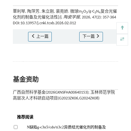
覃利琴, 陶萍芳, 朱立刚, 裴苑娇. 微球In
O
/g-C
N
复合光催
2
3
3
4
化剂的制备及光催化活性[J].
陶瓷学报
, 2026, 47(2): 357-364
DOI:10.13957/j.cnki.tcxb.2026.02.012
上一篇
下一篇
基金资助
广西自然科学基金(2026GXNSFHA00640153); 玉林师范学院
高层次人才科研启动项目(G2023ZK06,G2024ZK08)