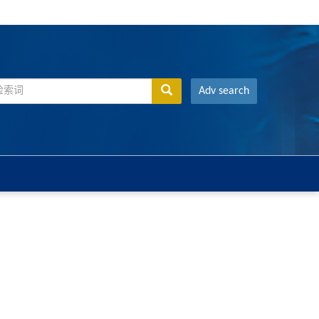
Adv search