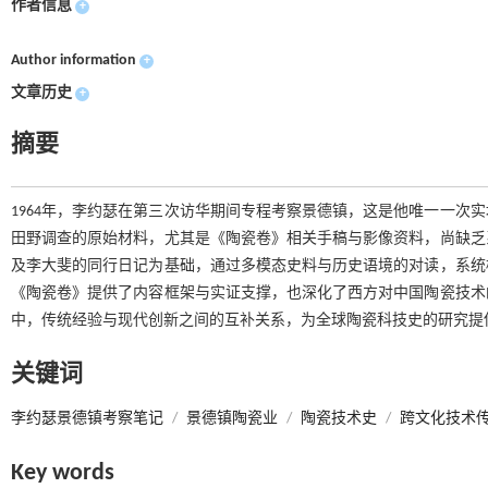
作者信息
+
Author information
+
文章历史
+
摘要
1964年，李约瑟在第三次访华期间专程考察景德镇，这是他唯一一次
田野调查的原始材料，尤其是《陶瓷卷》相关手稿与影像资料，尚缺乏
及李大斐的同行日记为基础，通过多模态史料与历史语境的对读，系统
《陶瓷卷》提供了内容框架与实证支撑，也深化了西方对中国陶瓷技术
中，传统经验与现代创新之间的互补关系，为全球陶瓷科技史的研究提
关键词
李约瑟景德镇考察笔记
/
景德镇陶瓷业
/
陶瓷技术史
/
跨文化技术
Key words