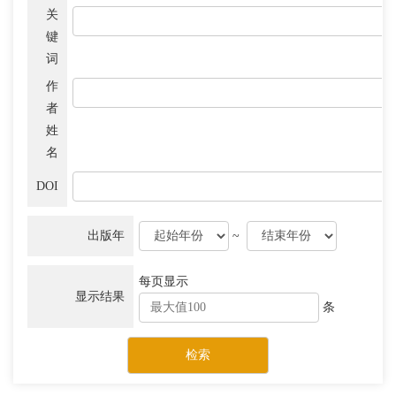
关
键
词
作
者
姓
名
DOI
出版年
~
每页显示
显示结果
条