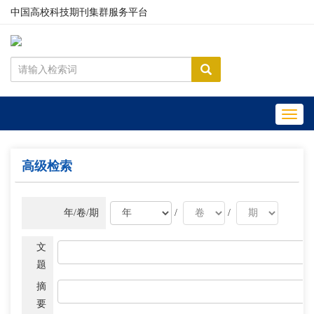
中国高校科技期刊集群服务平台
Toggl
navig
高级检索
年/卷/期
/
/
文
题
摘
要