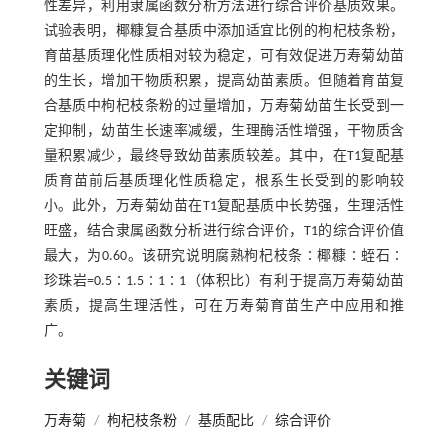
性差异，利用隶属函数分析方法进行综合评价基质效果。
试验表明，椰糠复合基质中添加适宜比例的枸杞枝条粉，
育苗基质理化性质相对较为稳定，可有效促进万寿菊幼苗
的生长，增加干物质积累，提高幼苗素质。但随着育苗复
合基质中枸杞枝条粉的过量增加，万寿菊幼苗生长受到一
定抑制，幼苗生长速率减缓，生理酶活性增强，干物质含
量积累减少，最终导致幼苗素质较差。其中，在T1复配基
质育苗前后基质理化性质稳定，根系生长受到的影响较
小。此外，万寿菊幼苗在T1复配基质中长势强，生理活性
旺盛，结合隶属函数分析进行综合评价，T1的综合评价值
最大，为0.60。该研究说明腐熟枸杞枝条∶椰糠∶蛭石∶
珍珠岩=0.5∶1.5∶1∶1（体积比）有利于提高万寿菊幼苗
素质，提高生理活性，可在万寿菊育苗生产中应用和推
广。
关键词
万寿菊
/
枸杞枝条粉
/
基质配比
/
综合评价