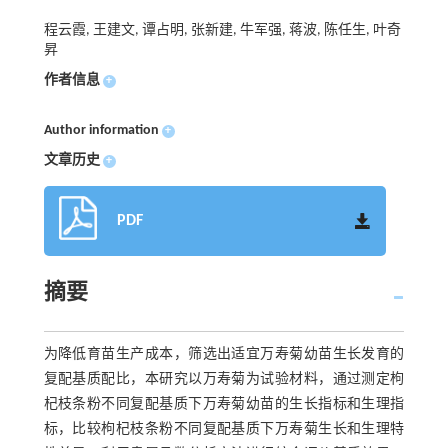
程云霞, 王建文, 谭占明, 张新建, 牛军强, 蒋波, 陈任生, 叶奇
昇
作者信息
+
Author information
+
文章历史
+
PDF
摘要
为降低育苗生产成本，筛选出适宜万寿菊幼苗生长发育的
复配基质配比，本研究以万寿菊为试验材料，通过测定枸
杞枝条粉不同复配基质下万寿菊幼苗的生长指标和生理指
标，比较枸杞枝条粉不同复配基质下万寿菊生长和生理特