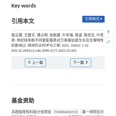
Key words
引用格式 ▾
引用本文
程云霞, 王建文, 谭占明, 张新建, 牛军强, 蒋波, 陈任生, 叶奇
昇. 枸杞枝条粉不同复配基质对万寿菊幼苗生长及生理特性
的影响[J].
绿洲农业科学与工程
, 2025, 10(02): 1-10
DOI:10.26941/j.cnki.2096-2177.2025.02.001
上一篇
下一篇
基金资助
兵团指导性科技计划项目（TDZKSS202213）; 第一师阿拉尔